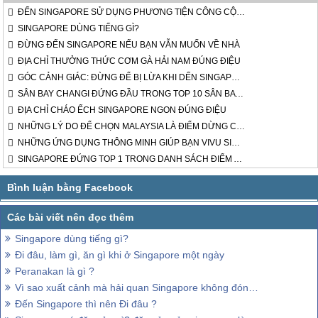
ĐẾN SINGAPORE SỬ DỤNG PHƯƠNG TIỆN CÔNG CỘNG CHÍNH GÌ ĐỂ DI CHUYỂN?
SINGAPORE DÙNG TIẾNG GÌ?
ĐỪNG ĐẾN SINGAPORE NẾU BẠN VẪN MUỐN VỀ NHÀ
ĐỊA CHỈ THƯỞNG THỨC CƠM GÀ HẢI NAM ĐÚNG ĐIỆU
GÓC CẢNH GIÁC: ĐỪNG ĐỂ BỊ LỪA KHI DẾN SINGAPORE
SÂN BAY CHANGI ĐỨNG ĐẦU TRONG TOP 10 SÂN BAY TỐT NHẤT THẾ GIỚI
ĐỊA CHỈ CHÁO ẾCH SINGAPORE NGON ĐÚNG ĐIỆU
NHỮNG LÝ DO ĐỂ CHỌN MALAYSIA LÀ ĐIỂM DỪNG CHÂN TIẾP THEO
NHỮNG ỨNG DỤNG THÔNG MINH GIÚP BẠN VIVU SINGAPORE DỄ DÀNG
SINGAPORE ĐỨNG TOP 1 TRONG DANH SÁCH ĐIỂM AN TOÀN NHẤT THẾ GIỚI
Singapore dùng tiếng gì?
Đi đâu, làm gì, ăn gì khi ở Singapore một ngày
Peranakan là gì ?
Vì sao xuất cảnh mà hải quan Singapore không đóng dấu mộc?
Đến Singapore thì nên Đi đâu ?