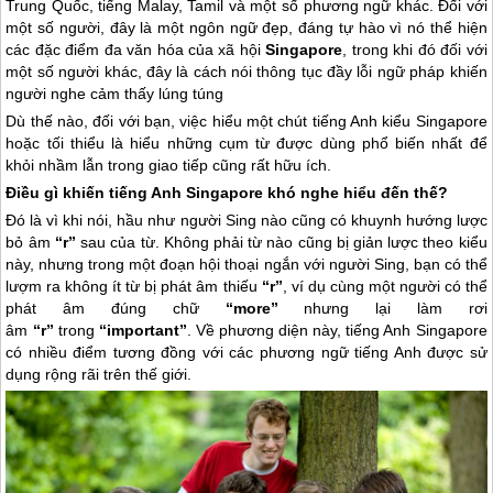
Trung Quốc, tiếng Malay, Tamil và một số phương ngữ khác. Đối với
một số người, đây là một ngôn ngữ đẹp, đáng tự hào vì nó thể hiện
các đặc điểm đa văn hóa của xã hội
Singapore
, trong khi đó đối với
một số người khác, đây là cách nói thông tục đầy lỗi ngữ pháp khiến
người nghe cảm thấy lúng túng
Dù thế nào, đối với bạn, việc hiểu một chút tiếng Anh kiểu
Singapore
hoặc tối thiểu là hiểu những cụm từ được dùng phổ biến nhất để
khỏi nhầm lẫn trong giao tiếp cũng rất hữu ích.
Điều gì khiến tiếng Anh
Singapore
khó nghe hiểu đến thế?
Đó là vì khi nói, hầu như người Sing nào cũng có khuynh hướng lược
bỏ âm
“r”
sau của từ. Không phải từ nào cũng bị giản lược theo kiểu
này, nhưng trong một đoạn hội thoại ngắn với người Sing, bạn có thể
lượm ra không ít từ bị phát âm thiếu
“r”
, ví dụ cùng một người có thể
phát âm đúng chữ
“more”
nhưng lại làm rơi
âm
“r”
trong
“important”
. Về phương diện này, tiếng Anh
Singapore
có nhiều điểm tương đồng với các phương ngữ tiếng Anh được sử
dụng rộng rãi trên thế giới.