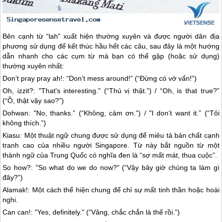
Bên cạnh từ “lah” xuất hiện thường xuyên và được người dân địa
phương sử dụng để kết thúc hầu hết các câu, sau đây là một hướng
dẫn nhanh cho các cụm từ mà bạn có thể gặp (hoặc sử dụng)
thường xuyên nhất:
Don’t pray pray ah!: “Don’t mess around!” (“Đừng có vớ vẩn!”)
Oh, izzit?: "That's interesting." (“Thú vị thật.”) / “Oh, is that true?”
(“Ồ, thật vậy sao?”)
Dohwan: "No, thanks.” (“Không, cảm ơn.”) / "I don’t want it.” (“Tôi
không thích.”)
Kiasu: Một thuật ngữ chung được sử dụng để miêu tả bản chất cạnh
tranh cao của nhiều người
Singapore
. Từ này bắt nguồn từ một
thành ngữ của Trung Quốc có nghĩa đen là “sợ mất mát, thua cuộc”.
So how?: "So what do we do now?" (“Vậy bây giờ chúng ta làm gì
đây?”)
Alamak!: Một cách thể hiện chung để chỉ sự mất tinh thần hoặc hoài
nghi.
Can can!: "Yes, definitely." (“Vâng, chắc chắn là thế rồi.”)