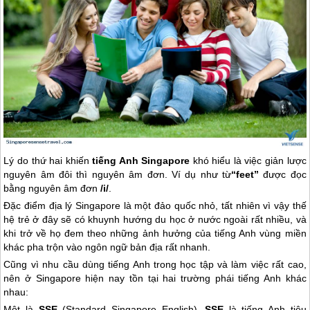
Lý do thứ hai khiến
tiếng Anh
Singapore
khó hiểu là việc giản lược
nguyên âm đôi thì nguyên âm đơn. Ví dụ như từ
“feet”
được đọc
bằng nguyên âm đơn
/i/
.
Đặc điểm địa lý
Singapore
là một đảo quốc nhỏ, tất nhiên vì vậy thế
hệ trẻ ở đây sẽ có khuynh hướng du học ở nước ngoài rất nhiều, và
khi trở về họ đem theo những ảnh hưởng của tiếng Anh vùng miền
khác pha trộn vào ngôn ngữ bản địa rất nhanh.
Cũng vì nhu cầu dùng tiếng Anh trong học tập và làm việc rất cao,
nên ở
Singapore
hiện nay tồn tại hai trường phái tiếng Anh khác
nhau:
Một là
SSE
(Standard
Singapore
English).
SSE
là tiếng Anh tiêu