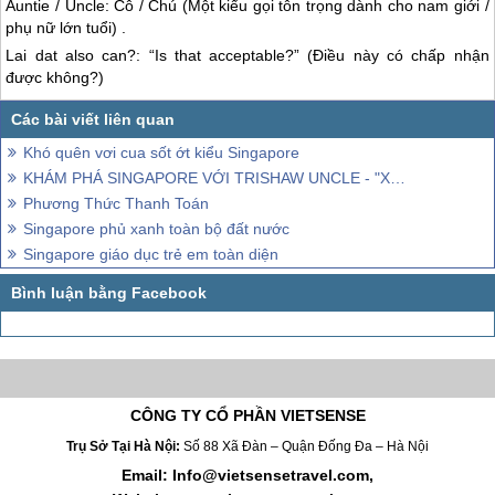
Auntie / Uncle: Cô / Chú (Một kiểu gọi tôn trọng dành cho nam giới /
phụ nữ lớn tuổi) .
Lai dat also can?: “Is that acceptable?” (Điều này có chấp nhận
được không?)
Khó quên vơi cua sốt ớt kiểu Singapore
KHÁM PHÁ SINGAPORE VỚI TRISHAW UNCLE - "XÍCH LÔ' KIỂU SINGAPORE
Phương Thức Thanh Toán
Singapore phủ xanh toàn bộ đất nước
Singapore giáo dục trẻ em toàn diện
CÔNG TY CỔ PHẦN VIETSENSE
Trụ Sở Tại Hà Nội:
Số 88 Xã Đàn – Quận Đống Đa – Hà Nội
Email: Info@vietsensetravel.com,