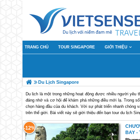
TRANG CHỦ
TOUR SINGAPORE
GIỚI THIỆU
Du Lịch Singapore
Du lịch là một trong những hoạt động được nhiều người yêu 
đáng nhớ và cơ hội để khám phá những điều mới lạ. Trong số 
chọn hàng đầu của du khách. Với sự phát triển nhanh chóng v
trên thế giới. Bài viết này sẽ giới thiệu đến bạn tour du lịch
Tour Du Lịch Singapore Có Gì Đẹp v
CHƯƠN
-12%
Singapore là một thành phố quốc gia nhỏ bé nhưng lại có nhiề
BAY -
công viên xanh mát đến những khu phố cổ truyền thống, du 
Phương 