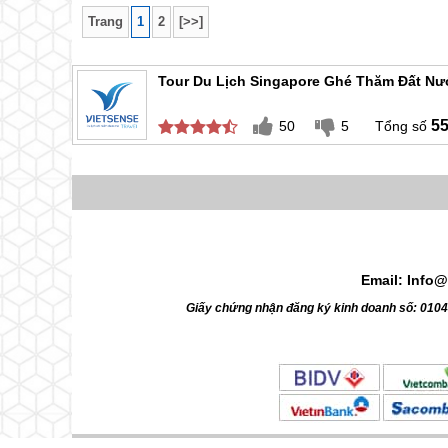
cách đế
Trang
1
2
[>>]
với ngư
Tour Du Lịch Singapore Ghé Thăm Đất Nư
5
50
5
Email: Info@
Giấy chứng nhận đăng ký kinh doanh số: 010