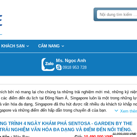
KHÁCH SẠN
CẨM NANG
Ms. Ngọc Anh
0918 953 728
thích bởi nó mang lại cho chúng ta những trải nghiệm mới mẻ, những kỷ niệ
các điểm đến du lịch tại Đông Nam Á, Singapore luôn là một trong những lự
à văn hóa đa dạng, Singapore đã thu hút được rất nhiều du khách từ khắp nơ
 Singapore và những điểm đến hấp dẫn trong chuyến đi của bạn.
à Những Điểm Đến Hấp Dẫn
G TRÌNH 4 NGÀY KHÁM PHÁ SENTOSA - GARDEN BY THE
u điểm đến thú vị và đa dạng. Từ những công trình kiến trúc hiện đại, nhữn
 TRẢI NGHIỆM VĂN HÓA ĐA DẠNG VÀ ĐIỂM ĐẾN NỔI TIẾNG.
11,990,000 VNĐ
khách sẽ có cơ hội khám phá nhiều mặt của Singapore trong chuyến đi củ
tiện :
Máy Bay
Giá:
10,490,000 VNĐ