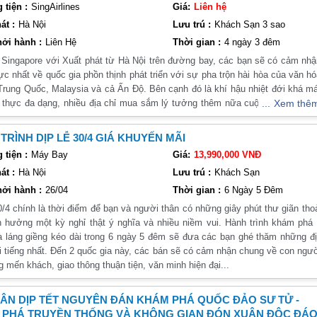
tiện :
SingAirlines
Giá:
Liên hệ
át :
Hà Nội
Lưu trú :
Khách Sạn 3 sao
ởi hành :
Liên Hệ
Thời gian :
4 ngày 3 đêm
nhiều dân tộc và tôn giáo khác nhau. Du khách có thể dễ dàng tìm thấy nhữn
giáo, Phật giáo, Thiên chúa giáo và Hindu. Ngoài ra, nơi đây còn có nhiều 
 Singapore với Xuất phát từ Hà Nội trên đường bay, các bạn sẽ có cảm nh
Vesak và Lễ hội Thuyền Rồng.
ực nhất về quốc gia phồn thịnh phát triển với sự pha trộn hài hòa của văn h
Trung Quốc, Malaysia và cả Ấn Độ. Bên cạnh đó là khí hậu nhiệt đới khá m
thực đa dạng, nhiều địa chỉ mua sắm lý tưởng thêm nữa cuộc sống về đê
Xem thê
ầng và công trình kiến trúc hiện đại. Một trong những điểm đến không thể b
hư không ngủ và đó tạo nên một thành phố không thể bỏ qua trong khu vực.
gapore và tòa nhà Marina Bay Sands nổi tiếng. Ngoài ra, còn có những côn
TRÌNH DỊP LỄ 30/4 GIÁ KHUYẾN MÃI
idge và Esplanade - Theatres on the Bay.
tiện :
Máy Bay
Giá:
13,990,000 VNĐ
át :
Hà Nội
Lưu trú :
Khách Sạn
hất văn hóa, hãy ghé thăm các khu phố cổ như Chinatown, Little India v
ởi hành :
26/04
Thời gian :
6 Ngày 5 Đêm
ăn hóa của các dân tộc và tôn giáo khác nhau thông qua các quán cà phê, cử
30/4 chính là thời điểm để bạn và người thân có những giây phút thư giãn tho
n hưởng một kỳ nghỉ thật ý nghĩa và nhiều niềm vui. Hành trình khám phá
: Trải Nghiệm Đầy Đủ Và Đa Dạng
a láng giềng kéo dài trong 6 ngày 5 đêm sẽ đưa các bạn ghé thăm những đ
ng trình du lịch phổ biến và được nhiều du khách lựa chọn. Chuyến đi này s
i tiếng nhất. Đến 2 quốc gia này, các bán sẽ có cảm nhận chung về con ngư
của Singapore và tận hưởng những trải nghiệm đa dạng.
g mến khách, giao thông thuận tiện, văn minh hiện đại...
gapore 6 Ngày 5 Đêm
ÂN DỊP TẾT NGUYÊN ĐÁN KHÁM PHÁ QUỐC ĐẢO SƯ TỬ -
khám phá nhiều điểm đến nổi tiếng của thành phố này. Từ công viên quốc gia
 PHÁ TRUYỀN THỐNG VÀ KHÔNG GIAN ĐÓN XUÂN ĐỘC ĐÁO
town, bạn sẽ được tận hưởng những trải nghiệm đa dạng và thú vị.