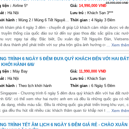
15,990,000 VNĐ
tiện :
Airline 5*
Giá:
14,990,000 VNĐ
êm
át :
Hà Nội
Lưu trú :
Khách Sạn 3***
y 5 đêm chính là việc bạn được tham quan đảo Sentosa và khám phá các kh
ởi hành :
Mùng 2 / Mùng 6 Tết Nguyên Đán
Thời gian :
4 Ngày 3 Đêm
g thức bữa tối trên tàu du thuyền và tận hưởng không gian lãng mạn của Clar
 khám phá 4 ngày 3 đêm - chuyến đi giúp Lữ khách cảm nhận được vẻ đẹp
 truyền thống của quốc đảo sư tử đến sự giao thoa đặc sắc giữa các nướ
m: Thưởng Thức Các Món Ăn Đặc Trưng
khu vực ngay tại đây. Đặc biêt, Du xuân dịp Tết Nguyên Đán, Vietsens
lịch lý tưởng cho những ai muốn khám phá văn hóa và ẩm thực của Singapore
sẽ đưa thành phố phát triển với sự pha trộn giữa ảnh hưởng của người Tru
Xem thê
đặc trưng của đất nước này và khám phá những điểm đến nổi tiếng.
gười Malaysia và người Ấn Độ.
ng với khí hậu nhiệt đới, thức ăn ngon, nơi mua sắm lý tưởng và cuộc số
gapore 5 Ngày 4 Đêm
G TRÌNH 6 NGÀY 5 ĐÊM ĐƯA QUÝ KHÁCH ĐẾN VỚI HAI ĐẤ
đầy sôi động, thành phố vườn này sẽ là một điểm dừng chân tuyệt vời tro
KHỞI HÀNH 6/6/
khám phá nhiều điểm đến nổi tiếng của thành phố này. Từ công viên quốc gia
du xuân đầu năm của bạn và gia đình.
town, bạn sẽ được tận hưởng những trải nghiệm đa dạng và thú vị.
tiện :
Máy Bay
Giá:
11,990,000 VNĐ
êm
át :
Hà Nội
Lưu trú :
Khách Sạn
ởi hành :
Theo lịch khởi hành
Thời gian :
6 Ngày 5 Đêm
ày 4 đêm chính là việc bạn được thưởng thức các món ăn đặc trưng của đấ
g thức các món ăn đặc trưng như bánh xèo, bánh mì và nước ép trái cây tươ
 ngày 5 đêm đưa quý khách đến với hai đất nước
nh 6/6/: có thể xem như hai nước anh em và đều là những quốc gia có nề
 đa dạng, nhiều màu sắc. Đều là những quốc gia phát triển trong khu vực, 
m: Khám Phá Những Điểm Đến Nổi Tiếng
c gia đều thu hút rất nhiều các khách thăm quan từ khắp nơi trên thế giới t
Xem thê
lịch ngắn nhưng vẫn đầy đủ và thú vị. Trong chuyến đi này, bạn sẽ có cơ hộ
an. Quý khách còn có thể cảm nhận một đất nước trật tự, kinh tế phát triể
ng những trải nghiệm đa dạng.
ông thuận tiện, con người vô cùng thân thiện …
G TRÌNH TẾT ÂM LỊCH 6 NGÀY 5 ĐÊM GIÁ RẺ - CHÀO XUÂN
gapore 4 Ngày 3 Đêm