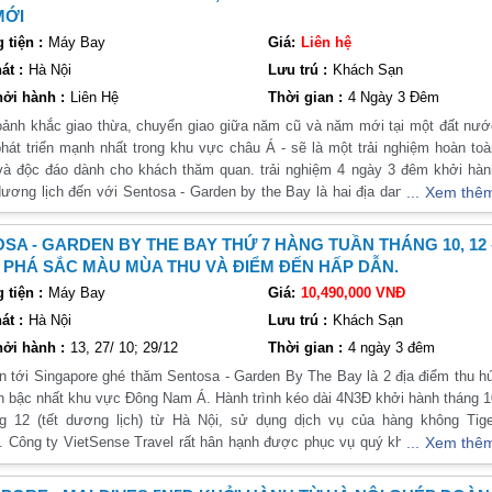
asino hấp dẫn và sôi động,..Tất cả sẽ gói gọn trong chuyến hành trình tro
MỚI
từ Hà Nội
.
tiện :
Máy Bay
Giá:
Liên hệ
chuẩn bị sẵn cho mình một chuyến đi đầy thú vị và đặc biệt.
át :
Hà Nội
Lưu trú :
Khách Sạn
ởi hành :
Liên Hệ
Thời gian :
4 Ngày 3 Đêm
ất tại Singapore vào dịp lễ 30/4 và 1/5. Trong suốt một tháng, thành phố s
h khắc giao thừa, chuyển giao giữa năm cũ và năm mới tại một đất nước
kiến trúc sẽ được chiếu sáng theo những chủ đề khác nhau. Du khách có th
hát triển mạnh nhất trong khu vực châu Á - sẽ là một trải nghiệm hoàn to
c điểm đến như Marina Bay, Gardens by the Bay và Clarke Quay.
độc đáo dành cho khách thăm quan. trải nghiệm 4 ngày 3 đêm khởi hành
 Garden by the Bay là hai địa danh nổi tiếng, thu
Xem thê
hút được sự chú ý của đông đảo Lữ khách thập phương.
 giáo và được tổ chức vào tháng 5 hàng năm tại Singapore. Tại đây, du khác
Phật và lễ cầu siêu cho các linh hồn đã khuất.
SA - GARDEN BY THE BAY THỨ 7 HÀNG TUẦN THÁNG 10, 12 
PHÁ SẮC MÀU MÙA THU VÀ ĐIỂM ĐẾN HẤP DẪN.
tiện :
Máy Bay
Giá:
10,490,000 VNĐ
g món ăn đặc trưng để chào đón du khách. Bạn có thể thưởng thức những mó
át :
Hà Nội
Lưu trú :
Khách Sạn
h.
ởi hành :
13, 27/ 10; 29/12
Thời gian :
4 ngày 3 đêm
n tới Singapore ghé thăm Sentosa - Garden By The Bay là 2 địa điểm thu h
g về văn hóa, ẩm thực và kiến trúc. Nơi đây không chỉ có những điểm đến nổ
hành tháng 10
. Nếu bạn muốn khám phá Singapore, hãy lên kế hoạch cho một chuyến đi tuyệ
g 12 (tết dương lịch) từ Hà Nội, sử dụng dịch vụ của hàng không Tige
 các hoạt động đặc biệt vào dịp lễ 30/4 và 1/5. Chúc bạn có một chuyến đ
. Công ty VietSense Travel rất hân hạnh được phục vụ quý khách đến để tr
Xem thê
một quốc gia được mệnh danh sạch bậc nhất thế giới.