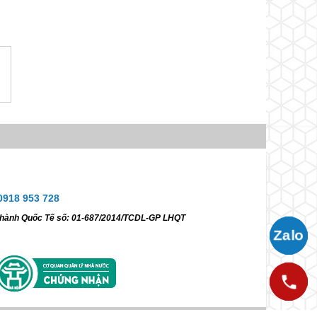
ịa
Ms. Ngọc Anh
0918 953 728
0918 953 728
ữ hành Quốc Tế số: 01-687/2014/TCDL-GP LHQT
Gửi