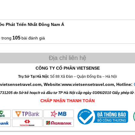
n từ nhiều quốc gia Âu, Á và cùng hòa mình vào trong nền văn hóa bản đ
ời dân thân thiện, hòa đồng.
ớc Phát Triển Nhất Đông Nam Á
5
105
bài đánh giá
CÔNG TY CỔ PHẦN VIETSENSE
Trụ Sở Tại Hà Nội:
Số 88 Xã Đàn – Quận Đống Đa – Hà Nội
vietsensetravel.com, Website:www.vietsensetravel.com,
Hotline:
4731205 do Sở kế hoạch và đầu tư TP Hà Nội cấp ngày 03/06/2010 Giấy phép l
CHẤP NHẬN THANH TOÁN