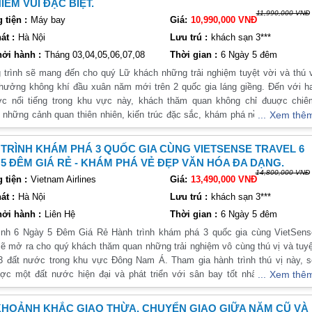
IỀM VUI ĐẶC BIỆT.
11,990,000 VNĐ
khám phá nhiều điểm đến nổi tiếng của thành phố này. Từ công viên quốc gia
tiện :
Máy bay
Giá:
10,990,000 VNĐ
town, bạn sẽ được tận hưởng những trải nghiệm đa dạng và thú vị.
át :
Hà Nội
Lưu trú :
khách sạn 3***
êm
ởi hành :
Tháng 03,04,05,06,07,08
Thời gian :
6 Ngày 5 đêm
y 3 đêm chính là việc bạn được khám phá những điểm đến nổi tiếng của thàn
sẽ mang đến cho quý Lữ khách những trải nghiệm tuyệt vời và thú vị
c điểm du lịch nổi tiếng như công viên quốc gia, khu vực Marina Bay và đả
 hưởng không khí đầu xuân năm mới trên 2 quốc gia láng giềng. Đến với h
ớc nổi tiếng trong khu vực này, khách thăm quan không chỉ đuuợc chiê
những cảnh quan thiên nhiên, kiến trúc đặc sắc, khám phá nền văn hóa b
Xem thê
 đáo mà hơn hết còn được thưởng thức nền ẩm thực vô cùng hấp dẫn và kh
TRÌNH KHÁM PHÁ 3 QUỐC GIA CÙNG VIETSENSE TRAVEL 6
5 ĐÊM GIÁ RẺ - KHÁM PHÁ VẺ ĐẸP VĂN HÓA ĐA DẠNG.
14,800,000 VNĐ
 đường phố ngon và đa dạng. Bạn có thể thưởng thức những món ăn nh
tiện :
Vietnam Airlines
Giá:
13,490,000 VNĐ
n khác tại các khu chợ đêm như Newton Food Centre hay Lau Pa Sat.
át :
Hà Nội
Lưu trú :
khách sạn 3***
ởi hành :
Liên Hệ
Thời gian :
6 Ngày 5 đêm
ọng, Singapore cũng có rất nhiều nhà hàng đẳng cấp. Một trong những nh
 5 Đêm Giá Rẻ Hành trình khám phá 3 quốc gia cùng VietSense
nhà hàng tốt nhất thế giới. Ngoài ra, còn có những nhà hàng đa văn hóa nh
sẽ mở ra cho quý khách thăm quan những trải nghiệm vô cùng thú vị và tuy
3 đất nước trong khu vực Đông Nam Á. Tham gia hành trình thú vị này, sẽ
ợc một đất nước hiện đại và phát triển với sân bay tốt nhất thế giới, k
Xem thê
êu cây khổng lồ đầy cuốn hút, một Malaysia với khu phố cổ Malaca đặc s
như Tiger Beer, một loại bia nổi tiếng của đất nước này. Ngoài ra, còn c
 sử văn hóa đa dạng, một Indonesia với cao nguyên Genting đầy thơ mộng h
HOẢNH KHẮC GIAO THỪA, CHUYỂN GIAO GIỮA NĂM CŨ VÀ