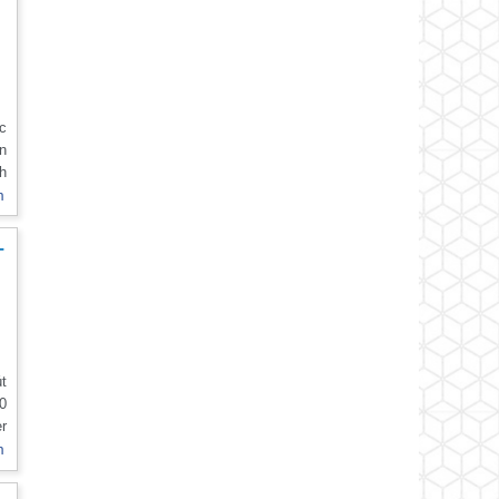
ng
ẽ
ể
àn
m
h
-
n
út
i
t
r
i
ải
m