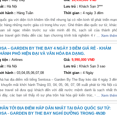
át :
Hà Nội
Lưu trú :
Khách Sạn 3***
ởi hành :
Hàng Tuần
Thời gian :
4 ngày 3 đêm
a khi du lịch Singapore. Với diện tích lớn và thiết kế hiện đại, công viên n
quốc gia với diện tích khiêm tốn thế nhưng lại có nền kinh tế phát triển mạ
mát giữa lòng thành phố. Ngoài ra, công viên còn có nhiều hoạt động vui ch
ộc hàng những nước giàu có trong khu vực. Ghé thăm đảo quốc sư tử, khá
ho trẻ em.
uan sẽ ngạc nhiên trước sự văn minh đô thị, sạch sẽ của thành phố
se travel giới thiệu đến các bạn chương trình trải nghiệm 4 ngày 3 đêm v
Xem thê
ình khám phá những điểm đến nổi tiếng nhất và cam kết chất lượng dịch 
a Singapore. Với nhiều khu vui chơi giải trí như Universal Studios, SE
0% quý khách sẽ hài lòng khi trải nghiệm hành trình đến từ VietSense travel!
ạn và gia đình thư giãn và tận hưởng những trải nghiệm thú vị. Ngoài ra, bạ
SA – GARDEN BY THE BAY 4 NGÀY 3 ĐÊM GIÁ RẺ - KHÁM
ỔI BẬT
tắm nắng tại các bãi biển đẹp của đảo.
HÀNH PHỐ HIỆN ĐẠI VÀ VĂN HÓA ĐA DẠNG.
️ Thưởng thức trải nghiệm dịch vụ trọn gói 3***
tiện :
Airlines
Giá:
9,990,000 VNĐ
️ Thỏa sức vui chơi Công viên sư tử biển Merlion Park: tìm hiểu lịch sử hì
hành biểu tượng sư tử biển nổi tiếng, mang đến thịnh vượng cho đất nước
át :
Hà Nội
Lưu trú :
Khách Sạn 3 sao
️ Check-in Vườn thực vật Garden by the Bay: Khu vườn cây nhân tạo rộn
ởi hành :
03,04,05,06,07,08
Thời gian :
4 Ngày
ơn 100 ha, có tới hơn 250.000 loài thực vật Qúy hiếm, với các “Siêu câ
á hai địa điểm nổi tiếng Sentosa – Garden By The Bay kéo dài 4 ngày 3 đ
hổng lồ
u khuyến mãi khởi hành Tháng 03, 04, 05, 06, 07, 08 xuất phát từ Hà Nội c
️ Trải ngiệm hệ thống tầu điện ngầm MRT không người lái cực kỳ an toàn
se travel sẽ đưa quý khách đến với đất nước mệnh danh là sạch nhất th
️ Tham gia chương trình By Night
ại đây, các bạn sẽ thấy rõ sự pha trộn hài hòa giữ kiến trúc, văn hóa Đông
Xem thê
✔️ Cương trình nhạc nước đặc sắc “SPECTRA SHOW” – sự pha trộn giữ
cùng thưởng thức văn hóa, nghệ thuật, ẩm thực rất đặc sắc.
iệu ứng phun lửa, robot phun nước áp lực cao kết hợp cùng đèn Led đầ
àu sắc và hệ thống đèn Lazer hiện đại
HÂN TỚI ĐỊA ĐIỂM HẤP DẪN NHẤT TẠI ĐẢO QUỐC SƯ TỬ:
SA - GARDEN BY THE BAY NGHỈ DƯỠNG TRONG 4N3Đ