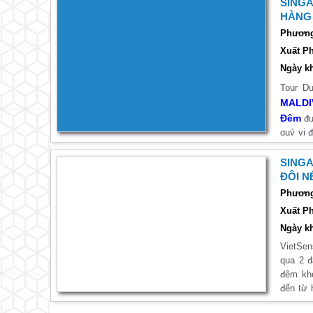
SINGA
HÀNG 
NGHIỆ
Phương 
Xuất Ph
Ngày kh
Tour D
MALDIV
Đêm
đư
quý vị 
tử và t
và cảm 
SINGA
ĐÔI N
Phương 
Xuất Ph
Ngày kh
VietSen
qua 2 đ
đêm khở
đến từ 
những đ