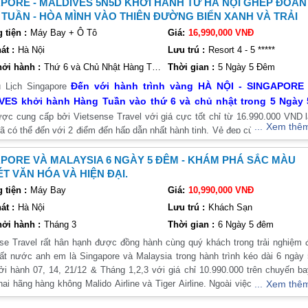
PORE - MALDIVES 5N5D KHỞI HÀNH TỪ HÀ NỘI GHÉP ĐOÀN
TUẦN - HÒA MÌNH VÀO THIÊN ĐƯỜNG BIỂN XANH VÀ TRẢI
M TUYỆT VỜI.
tiện :
Máy Bay + Ô Tô
Giá:
16,990,000 VNĐ
át :
Hà Nội
Lưu trú :
Resort 4 - 5 *****
ởi hành :
Thứ 6 và Chủ Nhật Hàng Tuần
Thời gian :
5 Ngày 5 Đêm
Đến với hành trình vàng HÀ NỘI - SINGAPORE 
u Lịch Singapore
ES khởi hành Hàng Tuần vào thứ 6 và chủ nhật trong 5 Ngày 
ợc cung cấp bởi Vietsense Travel với giá cực tốt chỉ từ 16.990.000 VND 
Xem thê
đã có thể đến với 2 điểm đến hấp dẫn nhất hành tinh. Vẻ đẹp của Đảo quốc 
hiên đường Maldives có lẽ không cần phải miêu tả nhiều. Quý khách hãy đ
nhận !
PORE VÀ MALAYSIA 6 NGÀY 5 ĐÊM - KHÁM PHÁ SẮC MÀU
ÉT VĂN HÓA VÀ HIỆN ĐẠI.
tiện :
Máy Bay
Giá:
10,990,000 VNĐ
át :
Hà Nội
Lưu trú :
Khách Sạn
ởi hành :
Tháng 3
Thời gian :
6 Ngày 5 đêm
se Travel rất hân hạnh được đồng hành cùng quý khách trong trải nghiệm đi
ất nước anh em là Singapore và Malaysia trong hành trình kéo dài 6 ngày
i hành 07, 14, 21/12 & Tháng 1,2,3 với giá chỉ 10.990.000 trên chuyến b
hai hãng hàng không Malido Airline và Tiger Airline. Ngoài việc đến khám p
Xem thê
ịa danh chuyến đi hấp dẫn, quý vị còn nếm những món ăn ngon mang phon