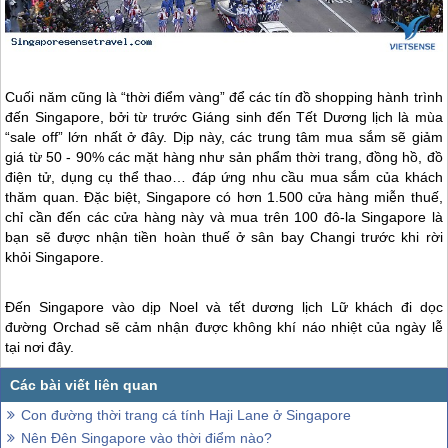
Cuối năm cũng là “thời điểm vàng” để các tín đồ shopping hành trình
đến
Singapore
, bởi từ trước Giáng sinh đến Tết Dương lịch là mùa
“sale off” lớn nhất ở đây. Dịp này, các trung tâm mua sắm sẽ giảm
giá từ 50 - 90% các mặt hàng như sản phẩm thời trang, đồng hồ, đồ
điện tử, dụng cụ thể thao… đáp ứng nhu cầu mua sắm của khách
thăm quan. Đặc biệt,
Singapore
có hơn 1.500 cửa hàng miễn thuế,
chỉ cần đến các cửa hàng này và mua trên 100 đô-la
Singapore
là
bạn sẽ được nhận tiền hoàn thuế ở sân bay Changi trước khi rời
khỏi
Singapore
.
Đến
Singapore
vào dịp Noel và tết dương lịch Lữ khách đi dọc
đường Orchad sẽ cảm nhận được không khí náo nhiệt của ngày lễ
tại nơi đây.
Con đường thời trang cá tính Haji Lane ở Singapore
Nên Đên Singapore vào thời điểm nào?