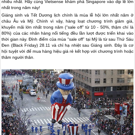
nhiều nhất.
Hãy cùng Vietsense khám phá Singapore vào dịp lễ lớn
nhất trong năm này!
Giáng sinh và Tết Dương lịch chính là mùa lễ hội lớn nhất năm ở
châu Âu và Mỹ. Chính vì vậy, hàng loạt chương trình giảm giá,
khuyến mãi lớn nhất trong năm (“sale off” từ 10 - 50%, thậm chí là
80%) của các nhãn hàng nổi tiếng đều lần lượt được triển khai vào
thời gian này. Đỉnh điểm của mùa “sale off” tại Mỹ là từ sau Thứ Sáu
Đen (Black Friday) 28.11 và chỉ hạ nhiệt sau Giáng sinh. Đây là cơ
hội tuyệt vời để mua hàng hiệu giá rẻ kết hợp với chương trình hoặc
thăm người thân.