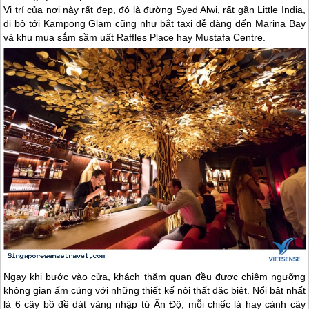
Vị trí của nơi này rất đẹp, đó là đường Syed Alwi, rất gần Little India,
đi bộ tới Kampong Glam cũng như bắt taxi dễ dàng đến Marina Bay
và khu mua sắm sầm uất Raffles Place hay Mustafa Centre.
Ngay khi bước vào cửa, khách thăm quan đều được chiêm ngưỡng
không gian ấm cúng với những thiết kế nội thất đặc biệt. Nổi bật nhất
là 6 cây bồ đề dát vàng nhập từ Ấn Độ, mỗi chiếc lá hay cành cây