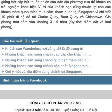
giống hệt sập hút thuốc phiện của dân địa phương xưa để khách có
trải nghiệm khác biệt. Vị trí của khách sạn cũng thuận lợi cho các
khách thăm quan thích mua sắm, tham quan tại
Singapore
vì chỉ mất
10 phút đi bộ để tới Clarke Quay, Boat Quay và Chinatown. Giá
phòng một đêm vào khoảng 3 - 9 triệu (tùy thời điểm đặt và loại
phòng).
Khách sạn Wanderlust nơi vàng chỉ là đồ trang trí
Những khách sạn sang chảnh cao cấp cho khách thăm quan có điều kiện
Những khách sạn sang chảnh giúp bạn “ném tiền qua cửa sổ” ở đảo Sentosa
Những khách sạn sang chảnh bậc nhất Singapore cho những người rủng rỉnh
Gợi ý một vài địa điểm sang chảnh tại Singapore
CÔNG TY CỔ PHẦN VIETSENSE
Trụ Sở Tại Hà Nội:
Số 88 Xã Đàn – Quận Đống Đa – Hà Nội