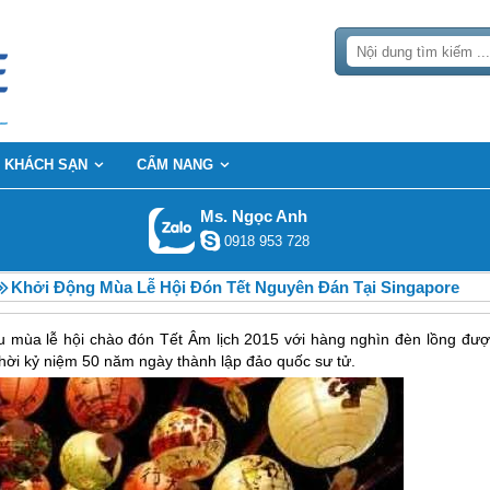
KHÁCH SẠN
CẨM NANG
Ms. Ngọc Anh
0918 953 728
Khởi Động Mùa Lễ Hội Đón Tết Nguyên Đán Tại Singapore
u mùa lễ hội chào đón Tết Âm lịch 2015 với hàng nghìn đèn lồng đượ
ời kỷ niệm 50 năm ngày thành lập đảo quốc sư tử.