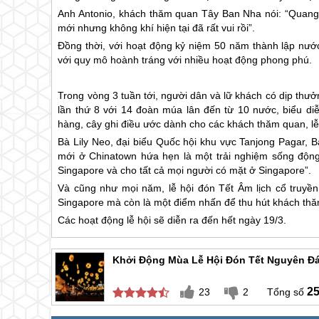
Anh Antonio, khách thăm quan Tây Ban Nha nói: “Quang 
mới nhưng không khí hiện tại đã rất vui rồi”.
Đồng thời, với hoạt động kỷ niệm 50 năm thành lập nư
với quy mô hoành tráng với nhiều hoạt động phong phú.
Trong vòng 3 tuần tới, người dân và lữ khách có dịp thư
lần thứ 8 với 14 đoàn múa lân đến từ 10 nước, biểu d
hàng, cây ghi điều ước dành cho các khách thăm quan,
Bà Lily Neo, đại biểu Quốc hội khu vực Tanjong Pagar, B
mới ở Chinatown hứa hẹn là một trải nghiệm sống độn
Singapore
và cho tất cả mọi người có mặt ở
Singapore
”.
Và cũng như mọi năm, lễ hội đón Tết Âm lịch cổ truyề
Singapore
mà còn là một điểm nhấn để thu hút khách thă
Các hoạt động lễ hội sẽ diễn ra đến hết ngày 19/3.
Khởi Động Mùa Lễ Hội Đón Tết Nguyên Đá
2
23
2