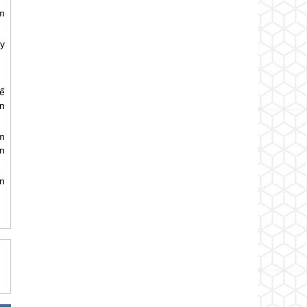
m
y
ế
n
ăm
n
n