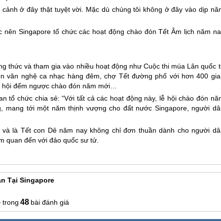
cảnh ở đây thật tuyệt vời. Mặc dù chúng tôi không ở đây vào dịp nă
ớc nên
Singapore
tổ chức các hoạt động chào đón Tết Âm lịch năm na
ởng thức và tham gia vào nhiều hoạt động như Cuộc thi múa Lân quốc t
iễn văn nghệ ca nhạc hàng đêm, chợ Tết đường phố với hơn 400 gia
 lễ hội đếm ngược chào đón năm mới…
an tổ chức chia sẻ: “Với tất cả các hoạt động này, lễ hội chào đón n
g, mang tới một năm thịnh vượng cho đất nước
Singapore
, người dâ
n và là Tết con Dê năm nay không chỉ đơn thuần dành cho người dâ
m quan đến với đảo quốc sư tử.
n Tại Singapore
5
48
bài đánh giá