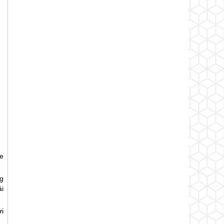
e
g
i
ời