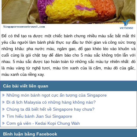
Để có thể tạo ra được một chiếc bánh chưng nhiều màu sắc bắt mắt thì
yêu cầu người làm bánh phải thực sự đầu tư thời gian và công sức trong
những khâu: pha nước màu, ngâm gạo, đổ gạo khéo léo vào khuôn và
cuối cùng là gói chặt tay để đảm bảo cho 5 màu sắc không trộn lẫn với
nhau. 5 màu sắc được tạo hoàn toàn từ những sắc màu tự nhiên nhất: đó
là màu vàng từ nghệ tươi, màu tím xanh của lá cẩm, màu đỏ của gấc,
màu xanh của riềng xay.
Những món bánh ngọt cực ấn tượng của Singapore
Đi di lịch Malaysia có những hàng không nào?
Chúng ta đã biết hết về Singapore hay chưa?
Tìm hiểu bánh Jian Sui Singapore
Cơm gà viên - Kedai Kopi Chung Wah