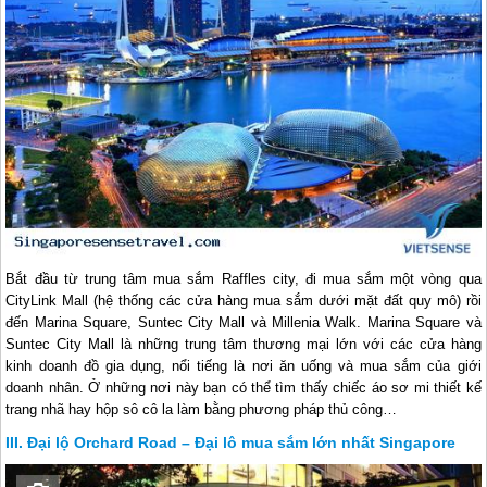
Bắt đầu từ trung tâm mua sắm Raffles city, đi mua sắm một vòng qua
CityLink Mall (hệ thống các cửa hàng mua sắm dưới mặt đất quy mô) rồi
đến Marina Square, Suntec City Mall và Millenia Walk. Marina Square và
Suntec City Mall là những trung tâm thương mại lớn với các cửa hàng
kinh doanh đồ gia dụng, nổi tiếng là nơi ăn uống và mua sắm của giới
doanh nhân. Ở những nơi này bạn có thể tìm thấy chiếc áo sơ mi thiết kế
trang nhã hay hộp sô cô la làm bằng phương pháp thủ công…
Đại lộ Orchard Road – Đại lô mua sắm lớn nhất Singapore