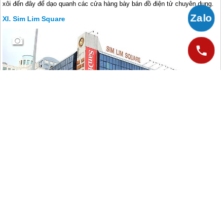
xôi đến đây để dạo quanh các cửa hàng bày bán đồ điện tử chuyên dụng.
Sim Lim Square
Đây cũng là một nơi bán đồ công nghệ không thể bỏ qua. Các cửa hàng ở
trung tâm Sim Lim được chia thành nhiều tầng khác nhau dành cho các
sản phẩm khác nhau, tầng một bày bán các sản phẩm điện tử tiêu dùng
còn từ tầng ba đến tầng năm chủ yếu là các công ty buôn bán mặt hàng
công nghệ thông tin. Để mua máy tính xách tay và máy tính để bàn, bạn
chỉ cần tiến thẳng tới các tầng cao nhất của khu mua sắm này.