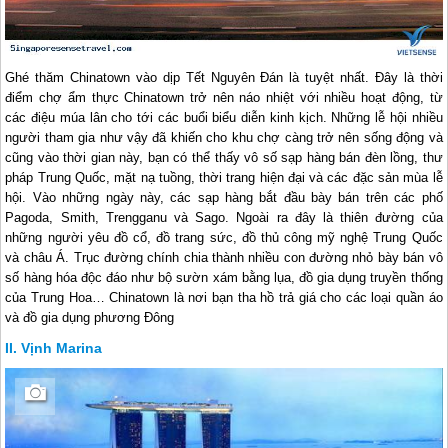
Ghé thăm Chinatown vào dịp Tết Nguyên Đán là tuyệt nhất. Đây là thời
điểm chợ ẩm thực Chinatown trở nên náo nhiệt với nhiều hoạt động, từ
các điệu múa lân cho tới các buổi biểu diễn kinh kịch. Những lễ hội nhiều
người tham gia như vậy đã khiến cho khu chợ càng trở nên sống động và
cũng vào thời gian này, bạn có thể thấy vô số sạp hàng bán đèn lồng, thư
pháp Trung Quốc, mặt nạ tuồng, thời trang hiện đại và các đặc sản mùa lễ
hội. Vào những ngày này, các sạp hàng bắt đầu bày bán trên các phố
Pagoda, Smith, Trengganu và Sago. Ngoài ra đây là thiên đường của
những người yêu đồ cổ, đồ trang sức, đồ thủ công mỹ nghệ Trung Quốc
và châu Á. Trục đường chính chia thành nhiều con đường nhỏ bày bán vô
số hàng hóa độc đáo như bộ sườn xám bằng lụa, đồ gia dụng truyền thống
của Trung Hoa… Chinatown là nơi bạn tha hồ trả giá cho các loại quần áo
và đồ gia dụng phương Đông
Vịnh Marina