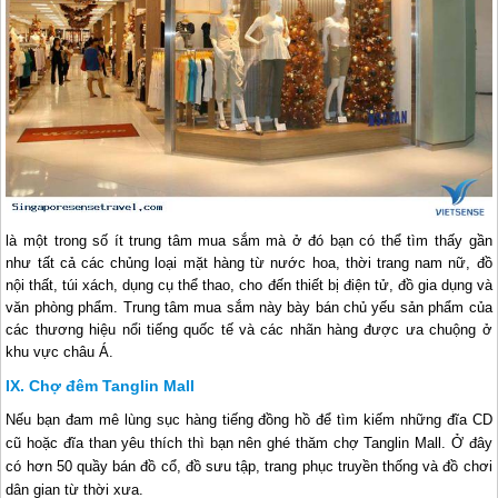
là một trong số ít trung tâm mua sắm mà ở đó bạn có thể tìm thấy gần
như tất cả các chủng loại mặt hàng từ nước hoa, thời trang nam nữ, đồ
nội thất, túi xách, dụng cụ thể thao, cho đến thiết bị điện tử, đồ gia dụng và
văn phòng phẩm. Trung tâm mua sắm này bày bán chủ yếu sản phẩm của
các thương hiệu nổi tiếng quốc tế và các nhãn hàng được ưa chuộng ở
khu vực châu Á.
Chợ đêm Tanglin Mall
Nếu bạn đam mê lùng sục hàng tiếng đồng hồ để tìm kiếm những đĩa CD
cũ hoặc đĩa than yêu thích thì bạn nên ghé thăm chợ Tanglin Mall. Ở đây
có hơn 50 quầy bán đồ cổ, đồ sưu tập, trang phục truyền thống và đồ chơi
dân gian từ thời xưa.