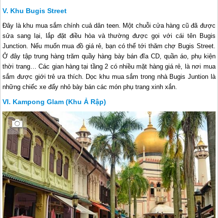
Khu Bugis Street
Đây là khu mua sắm chính cuả dân teen. Một chuỗi cửa hàng cũ đã được
sửa sang lại, lắp đặt điều hòa và thường được gọi với cái tên Bugis
Junction. Nếu muốn mua đồ giá rẻ, bạn có thể tới thăm chợ Bugis Street.
Ở đây tập trung hàng trăm quầy hàng bày bán đĩa CD, quần áo, phụ kiện
thời trang… Các gian hàng tại tầng 2 có nhiều mặt hàng giá rẻ, là nơi mua
sắm được giới trẻ ưa thích. Dọc khu mua sắm trong nhà Bugis Juntion là
những chiếc xe đẩy nhỏ bày bán các món phụ trang xinh xắn.
Kampong Glam (Khu Ả Rập)