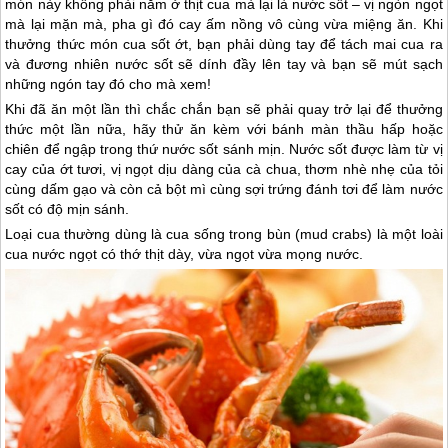
món này không phải nằm ở thịt cua mà lại là nước sốt – vị ngòn ngọt
mà lại mặn mà, pha gì đó cay ấm nồng vô cùng vừa miệng ăn. Khi
thưởng thức món cua sốt ớt, bạn phải dùng tay để tách mai cua ra
và đương nhiên nước sốt sẽ dính đầy lên tay và bạn sẽ mút sạch
những ngón tay đó cho mà xem!
Khi đã ăn một lần thì chắc chắn bạn sẽ phải quay trở lại để thưởng
thức một lần nữa, hãy thử ăn kèm với bánh màn thầu hấp hoặc
chiên để ngập trong thứ nước sốt sánh mịn. Nước sốt được làm từ vị
cay của ớt tươi, vị ngọt dịu dàng của cà chua, thơm nhè nhẹ của tỏi
cùng dấm gạo và còn cả bột mì cùng sợi trứng đánh tơi để làm nước
sốt có độ mịn sánh.
Loại cua thường dùng là cua sống trong bùn (mud crabs) là một loài
cua nước ngọt có thớ thịt dày, vừa ngọt vừa mọng nước.