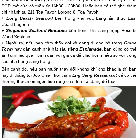
SGD mở cửa cả tuần từ 16h30 - 23h30. Hoặc bạn có thể ghé thăm
chi nhánh tại 211 Toa Payoh Lorong 8, Toa Payoh.
+
Long Beach Seafood
bên trong khu vực Làng ẩm thực East
Coast Lagoon.
+
Singapore
Seafood Republic
bên trong khu sang trọng Resorts
World Sentosa.
+ Ngoài ra, nếu bạn cảm thấy đói và đang đi dạo bộ trong
China
Town
hay gần cạnh nhà hát sầu riêng
Esplanade
, bạn cũng có thể
ăn tại nhiều quán bình dân với giá cả dễ chịu hơn nhiều so với trong
các nhà hàng sang trọng.
Bên cạnh đó, nếu bạn muốn thay đổi không khí cho khác lạ thì bạn
hãy đi thẳng tới Joo Chiat, hỏi thăm
Eng Seng Restaurant
để có thể
thưởng thức món ngon tiêu rang cua đen, rất đáng để thử.