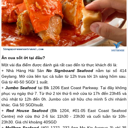
Ăn cua sốt ớt tại đâu?
Một vài địa điểm được đánh giá rất cao đến từ thực khách đó là:
+ Nhà Hàng Hải Sản
No Signboard Seafood
nằm tại số 414
Geylang. Mở cửa liên tục cả tuần từ 12h trưa tới 1h sáng hôm sau.
Giá từ 40-50 SGD/ 1 suất.
+
Jumbo Seafood
tại Blk 1206 East Coast Parkway. Tại đây không
phục vụ ngày thứ 7. Từ thứ 2 tới thứ 6 mở cửa từ 17h đến 23h45 và
chủ nhật từ 12h đến 0h. Jumbo còn sở hữu cho mình 5 chi nhánh
khác. Giá 50 SGD/suất.
+
Red House Seafood
(Blk 1204, #01-05 East Coast Seafood
Centre) mở cửa thứ 2-6 lúc 11h30 - 23h30 và cuối tuần từ 10h-
23h30. Giá chỉ khoảng 40SGD
+
Mellben Seafood
(#01-1222, 232 Ang Mo Kio Avenue 3) chỉ 35