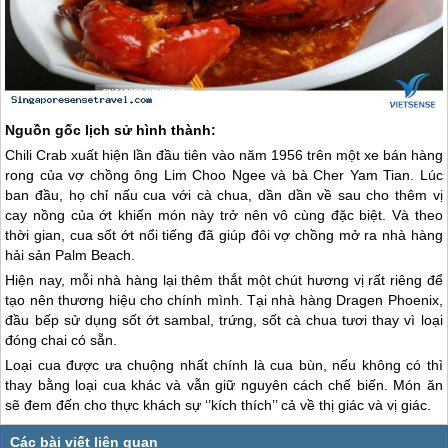
Nguồn gốc lịch sử hình thành:
Chili Crab xuất hiện lần đầu tiên vào năm 1956 trên một xe bán hàng
rong của vợ chồng ông Lim Choo Ngee và bà Cher Yam Tian. Lúc
ban đầu, họ chỉ nấu cua với cà chua, dần dần về sau cho thêm vị
cay nồng của ớt khiến món này trở nên vô cùng đặc biệt. Và theo
thời gian, cua sốt ớt nổi tiếng đã giúp đôi vợ chồng mở ra nhà hàng
hải sản Palm Beach.
Hiện nay, mỗi nhà hàng lại thêm thắt một chút hương vị rất riêng để
tạo nên thương hiệu cho chính mình. Tại nhà hàng Dragen Phoenix,
đầu bếp sử dụng sốt ớt sambal, trứng, sốt cà chua tươi thay vì loại
đóng chai có sẵn.
Loại cua được ưa chuộng nhất chính là cua bùn, nếu không có thì
thay bằng loại cua khác và vẫn giữ nguyên cách chế biến. Món ăn
sẽ đem đến cho thực khách sự ‘’kích thích’’ cả về thị giác và vị giác.