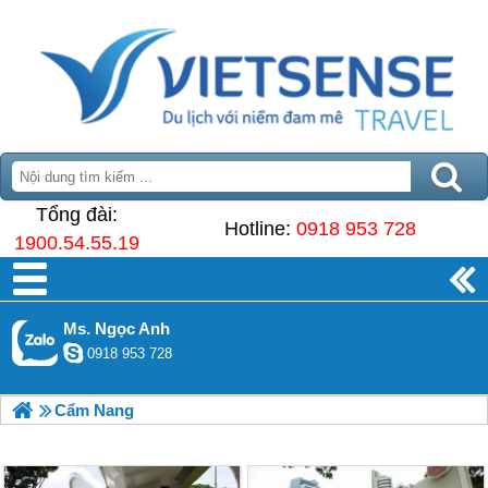
Tổng đài:
Hotline:
0918 953 728
1900.54.55.19
Ms. Ngọc Anh
0918 953 728
Cẩm Nang