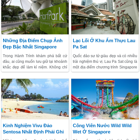
Những Địa Điểm Chụp Ảnh
Lạc Lối Ở Khu Ẩm Thực Lau
Đẹp Bậc Nhất Singapore
Pa Sat
Trong Hành Trình khám phá bất cứ
Quốc đảo sư tử giàu đẹp và có nhiều
đâu, ai cũng muốn lưu giữ lại khoảnh
trải nghiệm thú vị. Lau Pa Sat cũng là
khắc đẹp để làm kỉ niệm. Không chỉ
một địa điểm chương trình Singapore
vậy khi mạng xã hội ngày càng phát
nổi tiếng. Đặc biệt với những dân
triển, việc “khoe” ảnh check in tại một
sành ăn và muốn “no cái bụng” thì
địa điểm nào đó càng khiến nhiều
Lau Pa Sat chính là điểm đến đầu
người hứng thú. Nếu muốn có được
tiên trong danh sách những nơi cần
những bức hình đẹp nhất, thú vị nhất
ghé thăm khi đến tại đây.
trong Hành Trình khám phá tới đảo
quốc sư tử thì hãy ghé qua những địa
điểm này nhé.
Kinh Nghiệm Vivu Đảo
Công Viên Nước Wild Wild
Sentosa Nhất Định Phải Ghi
Wet Ở Singapore
Nhớ