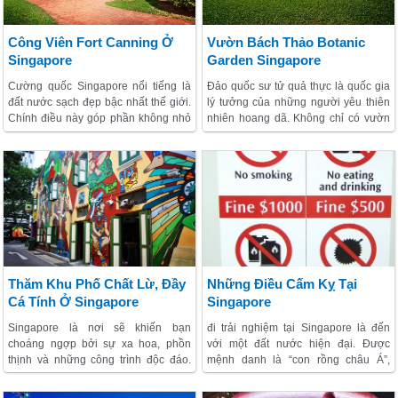
nhiều ở đây. Về phương tiện di
chuyển, Singapore có hệ thống giao
thông công cộng rất hiện đại.
Công Viên Fort Canning Ở
Vườn Bách Thảo Botanic
Singapore
Garden Singapore
Cường quốc Singapore nổi tiếng là
Đảo quốc sư tử quả thực là quốc gia
đất nước sạch đẹp bậc nhất thế giới.
lý tưởng của những người yêu thiên
Chính điều này góp phần không nhỏ
nhiên hoang dã. Không chỉ có vườn
vào việc thu hút khách thăm quan
thú đêm Night Safari, sở thú quốc
Singapore. Vì thế, nhiều người tới
gia... vườn bách thảo Botanic garden
quốc đảo sư tử bên cạnh việc được
cũng là nơi dành cho những người
tham quan các địa điểm đẹp còn là
muốn đắm mình vào thiên nhiên,
mong muốn được hưởng thụ bầu
tránh xa khói bụi thành phố
không khí trong lành, tươi mát. Chúng
Singapore.
tôi xin gợi ý một điểm đến dành cho
những vị khách yêu thiên nhiên –
Công viên Fort Canning.
Thăm Khu Phố Chất Lừ, Đầy
Những Điều Cấm Kỵ Tại
Cá Tính Ở Singapore
Singapore
Singapore là nơi sẽ khiến bạn
đi trải nghiệm tại Singapore là đến
choáng ngợp bởi sự xa hoa, phồn
với một đất nước hiện đại. Được
thịnh và những công trình độc đáo.
mệnh danh là “con rồng châu Á”,
Nếu đã quá chán ngấy với phố
Singapore đang ngày càng phát triển
phường ồn ào, những trung tâm mua
và lớn mạnh. Quốc đảo sư tử gây ấn