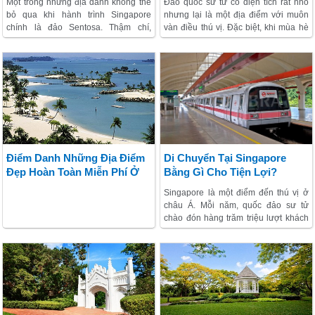
Một trong những địa danh không thể
Đảo quốc sư tử có diện tích rất nhỏ
bỏ qua khi hành trình Singapore
nhưng lại là một địa điểm với muôn
chính là đảo Sentosa. Thậm chí,
vàn điều thú vị. Đặc biệt, khi mùa hè
nhiều người còn nói rằng: Tới quốc
đến biển và nước luôn là sự lựa chọn
gia này mà bỏ qua việc check – in ở
hàng đầu của nhiều người. Một trong
Sentosa thì coi như chưa từng đặt
những nơi không thể bỏ qua khi tới
chân lên đảo quốc sư tử. Bởi vậy mới
Singapore phải kể đến Công viên
thấy Sentosa nổi tiếng thế nào. Nếu
nước Wild Wild Wet.
đã lên lịch cho việc tham quan hòn
đảo xinh đẹp mang tên Sentosa hãy
bỏ túi những kinh nghiệm sau để có
chuyến vui chơi hoàn hảo nhất.
Điểm Danh Những Địa Điểm
Di Chuyển Tại Singapore
Đẹp Hoàn Toàn Miễn Phí Ở
Bằng Gì Cho Tiện Lợi?
Singapore
Singapore là một điểm đến thú vị ở
châu Á. Mỗi năm, quốc đảo sư tử
chào đón hàng trăm triệu lượt khách
ghé thăm. chương trình nơi này chính
là là khám phá nét hiện đại xen lẫn
nền văn hóa độc đáo trong không
gian trong lành và lịch sự. Nếu là một
người hành trình tự túc bạn cũng
không cần phải lo lắng quá nhiều bởi
ngôn ngữ tiếng Anh được sử dụng rất