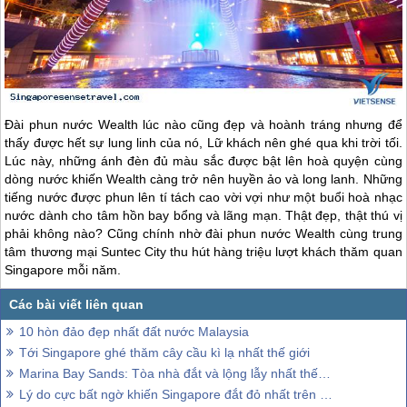
Đài phun nước Wealth lúc nào cũng đẹp và hoành tráng nhưng để
thấy được hết sự lung linh của nó, Lữ khách nên ghé qua khi trời tối.
Lúc này, những ánh đèn đủ màu sắc được bật lên hoà quyện cùng
dòng nước khiến Wealth càng trở nên huyền ảo và long lanh. Những
tiếng nước được phun lên tí tách cao vời vợi như một buổi hoà nhạc
nước dành cho tâm hồn bay bổng và lãng mạn. Thật đẹp, thật thú vị
phải không nào? Cũng chính nhờ đài phun nước Wealth cùng trung
tâm thương mại Suntec City thu hút hàng triệu lượt khách thăm quan
Singapore
mỗi năm.
10 hòn đảo đẹp nhất đất nước Malaysia
Tới Singapore ghé thăm cây cầu kì lạ nhất thế giới
Marina Bay Sands: Tòa nhà đắt và lộng lẫy nhất thế giới
Lý do cực bất ngờ khiến Singapore đắt đỏ nhất trên thế giới