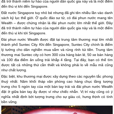
đã trở thành niềm tự hào của người dân quốc gia này và là một điểm
đến thú vị khi đến Singapore.
Đất nước
Singapore
tuy nhỏ bé nhưng đã ghi tên nhiều lần vào danh
sách kỷ lục thế giới. Ở quốc đảo sư tử, có đài phun nước mang tên
Wealth – được chứng nhận là đài phun nước lớn nhất thế giới. Đây
đã trở thành niềm tự hào của người dân quốc gia này và là một điểm
đến thú vị khi tới
Singapore
.
Đài phun nước Wealth được đặt tại trung tâm thương mại lớn nhất
thành phố Suntec City. Khi đến
Singapore
, Suntec City chính là điểm
lý tưởng cho dân nghiền mua sắm và rủng rỉnh túi tiền. Trung tâm
thương mai Suntec city có hơn 300 cửa hàng bán lẻ, 50 xe bán hàng
và 100 địa điểm ăn uống trải khắp 4 tầng. Tại đây, bạn có thể tìm
được tất cả những thứ cần thiết và không phải lo về mẫu mã cũng
như chất lượng.
Đặc biệt, khu thương mại được xây dựng theo các nguyên tắc phong
thuỷ nhất. Năm khối tháp văn phòng cao hàng chục tầng tượng
trưng cho 5 ngón tay của một bàn tay trái và đài phun nước Wealth
đặt ở giữa bàn tay ấy được ví như chiếc nhẫn. Vị trí này cũng có ý
nghĩa nhất định bởi tượng trưng cho sự giàu có, hưng thịnh có tính
bền vững.