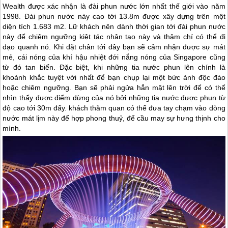
Wealth được xác nhận là đài phun nước lớn nhất thế giới vào năm
1998. Đài phun nước này cao tới 13.8m được xây dựng trên một
diện tích 1.683 m2. Lữ khách nên dành thời gian tới đài phun nước
này để chiêm ngưỡng kiệt tác nhân tạo này và thậm chí có thể đi
dạo quanh nó. Khi đặt chân tới đây bạn sẽ cảm nhận được sự mát
mẻ, cái nóng của khí hậu nhiệt đới nắng nóng của
Singapore
cũng
từ đó tan biến. Đặc biệt, khi những tia nước phun lên chính là
khoảnh khắc tuyệt vời nhất để bạn chụp lại một bức ảnh độc đáo
hoặc chiêm ngưỡng. Bạn sẽ phải ngửa hẳn mặt lên trời để có thể
nhìn thấy được điểm dừng của nó bởi những tia nước được phun từ
độ cao tới 30m đấy. khách thăm quan có thể đưa tay chạm vào dòng
nước mát lịm này để hợp phong thuỷ, để cầu may sự hưng thịnh cho
mình.