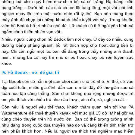
những loài chim quý hiểm như chim bói cá cổ trắng, Đại bàng biển
bụng trắng... Dưới hồ, các chú cá bơi lội tung tăng, một vài loài tinh
nghịch nhảy lên trên mặt nước nhìn rất lý thú. Bạn nên mang theo
máy ảnh để chụp lại những khoảnh khắc tuyệt vời này. Trong khuôn
viên hồ Bedok bố trí nhiều ghế đá. Lữ khách có thể ngồi yên bình và
ngắm cảnh thiên nhiên vạn vật.
Nhiều người cũng chọn hồ Bedok làm nơi chạy. Ở đây có nhiều cung
đường bằng phẳng quanh hồ rất thích hợp cho hoạt động bền bỉ
này. Chỉ cần ngồi một lúc bạn dễ dàng trông thấy những anh thanh
niên, những bà cô hay trẻ nhỏ đi bộ hoặc chạy bộ rèn luyện sức
khỏe.
Hồ Bedok - nơi để giải trí
Tại Bedok còn có hẳn một sân chơi dành cho trẻ nhỏ. Vì thế, cứ vào
dịp cuối tuần, nhiều gia đình dẫn con em tới đây để thư giãn sau cả
tuần học tập căng thẳng. Sân chơi không quá rộng nhưng được trẻ
em yêu thích với nhiều trò như cầu trượt, xích đu, xà, nghịch cát...
Còn nếu là người yêu thể thao, khách thăm quan nên tới khu PA
WaterVenture để thuê thuyền kayak với mức giá 15 đô la/ hai giờ và
cùng chèo thuyền trên hồ nước lớn. Bạn có thể tượng tưởng mình
như đang trong cuộc đua thuyền nào đó và càng khiến tinh thần trở
nên phấn khích hơn. Nếu là người ưa thích trải nghiệm mạo hiểm