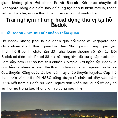
gian, không gian. Đó chính là
hồ Bedok
. Kết thúc chuyến đi
Singapore
bằng địa điểm này để cùng tạo nên kỉ niệm mới lạ, thanh
tịnh với bạn bè, người thân hoặc đơn cử là một mình nhé.
Trải nghiệm những hoạt động thú vị tại hồ
Bedok
Hồ Bedok - nơi thu hút khách thăm quan
Hồ Bedok không phải là địa danh quá nổi tiếng ở
Singapore
nên
chưa nhiều khách thăm quan biết đến. Nhưng với những người yêu
thích thể thao thì chắc hẳn đã nghe loáng thoáng về hồ này. Bởi
Bedok có diện tích lên tới 88 ha, rất rộng lớn, đủ cung cấp nước cho
làm đầy hơn 500 hồ bơi tiêu chuẩn Olympic. Với ngần ấy, Bedok là
nơi diễn ra nhiều sự kiện thể thao có tầm cỡ ở
Singapore
như lễ hội
đua thuyền Rồng quốc tế, lướt ván hay chèo thuyền kayak... Cúp thể
thao lướt ván thế giới HSBC cũng được tổ chức tại đây vào năm
2004.Mỗi năm cứ đến sự kiện, người dân khắp nơi lại đổ về đây cổ
vũ, hò reo trong bầu không khí vô cùng náo nhiệt.