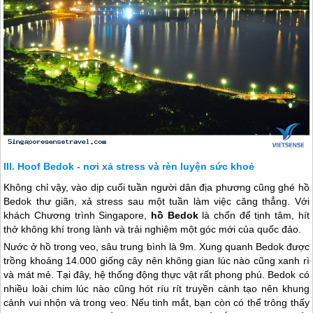
Hoof Bedok - nơi xả stress và rèn luyện sức khoẻ
Không chỉ vậy, vào dịp cuối tuần người dân địa phương cũng ghé hồ
Bedok thư giãn, xả stress sau một tuần làm việc căng thẳng. Với
khách Chương trình
Singapore
,
hồ Bedok
là chốn để tịnh tâm, hít
thở không khí trong lành và trải nghiệm một góc mới của quốc đảo.
Nước ở hồ trong veo, sâu trung bình là 9m. Xung quanh Bedok được
trồng khoảng 14.000 giống cây nên không gian lúc nào cũng xanh rì
và mát mẻ. Tại đây, hệ thống động thực vật rất phong phú. Bedok có
nhiều loài chim lúc nào cũng hót ríu rít truyền cành tạo nên khung
cảnh vui nhộn và trong veo. Nếu tinh mắt, bạn còn có thể trông thấy