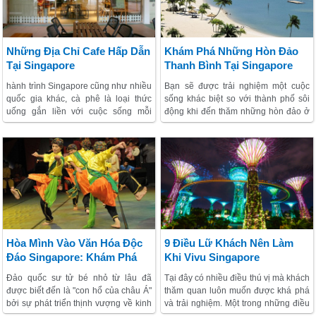
Những Địa Chỉ Cafe Hấp Dẫn
Khám Phá Những Hòn Đảo
Tại Singapore
Thanh Bình Tại Singapore
hành trình Singapore cũng như nhiều
Bạn sẽ được trải nghiệm một cuộc
quốc gia khác, cà phê là loại thức
sống khác biệt so với thành phố sôi
uống gắn liền với cuộc sống mỗi
động khi đến thăm những hòn đảo ở
ngày. Bên cạnh việc khám phá ẩm
Singapore. Bên cạnh những công
thực, văn hóa đa dạng thì tìm được
trình kỳ vỹ do con người xây dựng,
quán cà phê đẹp ngắm nhìn sinh
bạn vẫn có thể trải nghiệm cuộc sống
hoạt của dân bản xứ qua khung kính
đồng quê mộc mạc, thanh bình với
là trải nghiệm khá thú vị.
những căn nhà gỗ già nua, cũ kỹ ở
đảo quốc sư tử.
Hòa Mình Vào Văn Hóa Độc
9 Điều Lữ Khách Nên Làm
Đáo Singapore: Khám Phá
Khi Vivu Singapore
Sự Phong Phú Và Đa Dạng
Đảo quốc sư tử bé nhỏ từ lâu đã
Tại đây có nhiều điều thú vị mà khách
Của Quốc Gia Này
được biết đến là "con hổ của châu Á"
thăm quan luôn muốn được khá phá
bởi sự phát triển thịnh vượng về kinh
và trải nghiệm. Một trong những điều
tế xã hội. Bên cạnh những tòa nhà
tuyệt vời nhất là bạn sẽ được thưởng