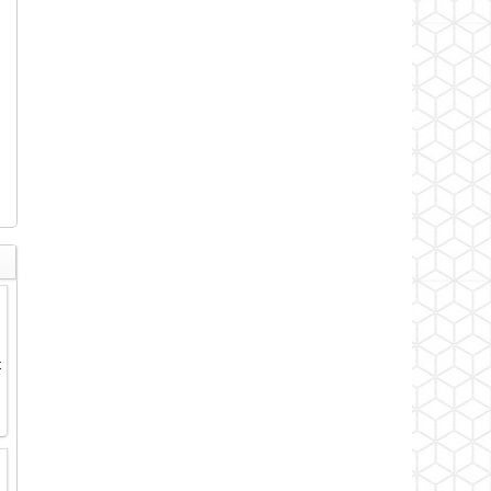
u
g
t
n