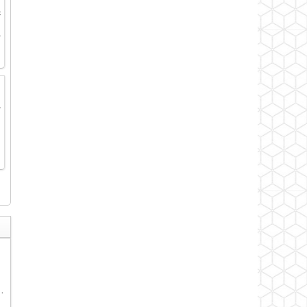
g
c
g
à
,
n
h