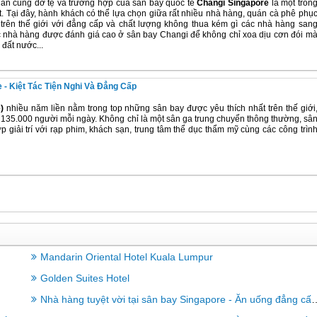
ăn cũng dở tệ và trường hợp của sân bay quốc tế
Changi Singapore
là một tron
. Tại đây, hành khách có thể lựa chọn giữa rất nhiều nhà hàng, quán cà phê phụ
trên thế giới với đẳng cấp và chất lượng không thua kém gì các nhà hàng san
 các nhà hàng được đánh giá cao ở sân bay Changi để không chỉ xoa dịu cơn đói m
đất nước...
 - Kiệt Tác Tiện Nghi Và Đẳng Cấp
)
nhiều năm liền nằm trong top những sân bay được yêu thích nhất trên thế giới
ới 135.000 người mỗi ngày. Không chỉ là một sân ga trung chuyển thông thường, sâ
p giải trí với rạp phim, khách sạn, trung tâm thể dục thẩm mỹ cùng các công trìn
Mandarin Oriental Hotel Kuala Lumpur
Golden Suites Hotel
Nhà hàng tuyệt vời tại sân bay Singapore - Ăn uống đẳng cấp trước khi khởi hành hoặc chờ chuyến bay.