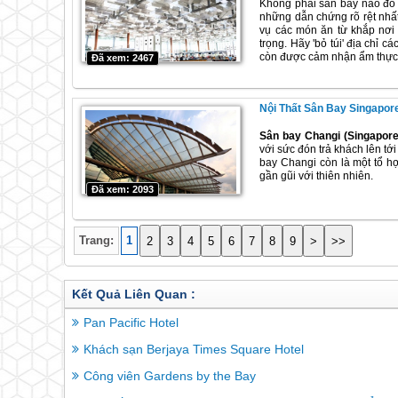
Không phải sân bay nào đồ 
những dẫn chứng rõ rệt nhất
vụ các món ăn từ khắp nơi 
trọng. Hãy 'bỏ túi' địa chỉ
còn được cảm nhận ẩm thực 
Đã xem: 2467
Nội Thất Sân Bay Singapore
Sân bay Changi (Singapore
với sức đón trả khách lên t
bay Changi còn là một tổ hợ
gần gũi với thiên nhiên.
Đã xem: 2093
Trang:
1
2
3
4
5
6
7
8
9
>
>>
Kết Quả Liên Quan :
Pan Pacific Hotel
Khách sạn Berjaya Times Square Hotel
Công viên Gardens by the Bay