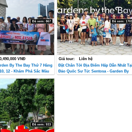
Đã xem: 867
Đã xem: 170
0,490,000 VNĐ
Giá tour:
Liên hệ
arden By The Bay Thứ 7 Hàng
Đặt Chân Tới Địa Điểm Hấp Dẫn Nhất Tạ
10, 12 - Khám Phá Sắc Màu
Đảo Quốc Sư Tử: Sentosa - Garden By
Điểm Đến Hấp Dẫn.
The Bay Nghỉ Dưỡng Trong 4N3Đ
Đã xem: 933