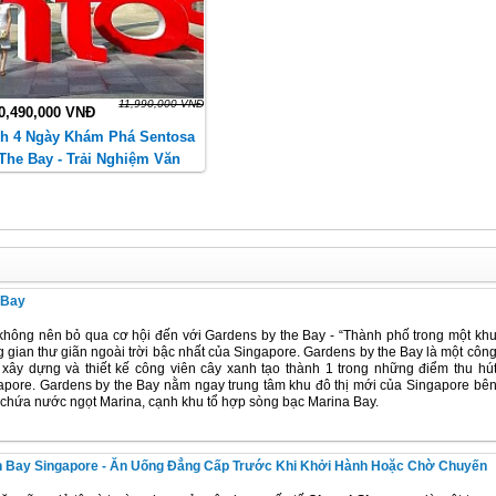
11,990,000 VNĐ
0,490,000 VNĐ
h 4 Ngày Khám Phá Sentosa
The Bay - Trải Nghiệm Văn
 Và Điểm Đến Nổi Tiếng.
 Bay
 không nên bỏ qua cơ hội đến với Gardens by the Bay - “Thành phố trong một kh
g gian thư giãn ngoài trời bậc nhất của Singapore. Gardens by the Bay là một côn
c xây dựng và thiết kế công viên cây xanh tạo thành 1 trong những điểm thu hú
gapore. Gardens by the Bay nằm ngay trung tâm khu đô thị mới của Singapore bê
 chứa nước ngọt Marina, cạnh khu tổ hợp sòng bạc Marina Bay.
ân Bay Singapore - Ăn Uống Đẳng Cấp Trước Khi Khởi Hành Hoặc Chờ Chuyến