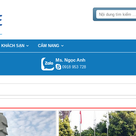
KHÁCH SẠN
CẨM NANG
Ms. Ngọc Anh
0918 953 728