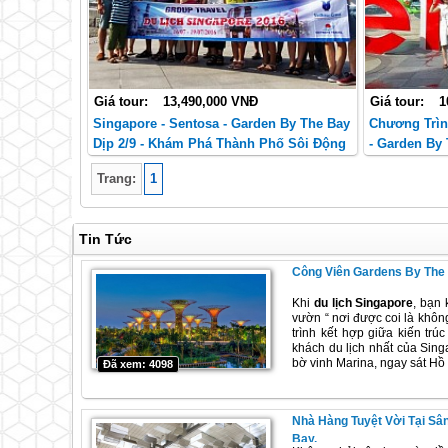
Giá tour:
13,490,000 VNĐ
Giá tour:
1
Singapore - Sentosa - Garden By The Bay
Chương Trìn
Dịp 2/9 - Khám Phá Thành Phố Sôi Động
- Garden By 
Và Trải Nghiệm Lễ Hội Đặc Sắc.
Hóa Đa Dạng
Trang:
1
Tin Tức
Công Viên Gardens By The
Khi
du lịch Singapore
, bạn
vườn “ nơi được coi là khôn
trình kết hợp giữa kiến trú
khách du lịch nhất của Sin
bờ vinh Marina, ngay sát Hồ
Đã xem: 4098
Nhà Hàng Tuyệt Vời Tại S
Bay.