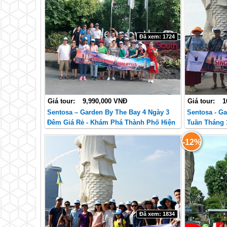
Đã xem: 1724
Giá tour:
9,990,000 VNĐ
Giá tour:
1
Sentosa – Garden By The Bay 4 Ngày 3
Sentosa - G
Đêm Giá Rẻ - Khám Phá Thành Phố Hiện
Tuần Tháng 
Đại Và Văn Hóa Đa Dạng.
Mùa Thu Và 
-12%
Đã xem: 1834