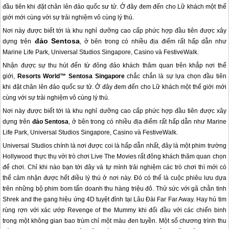
đầu tiên khi đặt chân lên đảo quốc sư tử. Ở đây đem đến cho Lữ khách một thế
giới mới cùng với sự trải nghiệm vô cùng lý thú.
Nơi này được biết tới là khu nghỉ dưỡng cao cấp phức hợp đầu tiên được xây
đảo Sentosa
dựng trên
, ở bên trong có nhiều địa điểm rất hấp dẫn như
Marine Life Park, Universal Studios Singapore, Casino và FestiveWalk.
Nhận được sự thu hút đến từ đông đảo khách thăm quan trên khắp nơi thế
giới,
Resorts World™ Sentosa
Singapore
chắc chắn là sự lựa chọn đầu tiên
khi đặt chân lên đảo quốc sư tử. Ở đây đem đến cho Lữ khách một thế giới mới
cùng với sự trải nghiệm vô cùng lý thú.
Nơi này được biết tới là khu nghỉ dưỡng cao cấp phức hợp đầu tiên được xây
dựng trên
đảo Sentosa
, ở bên trong có nhiều địa điểm rất hấp dẫn như Marine
Life Park, Universal Studios
Singapore
, Casino và FestiveWalk.
Universal Studios chính là nơi được coi là hấp dẫn nhất, đây là một phim trường
Hollywood thực thụ với trò chơi Live The Movies rất đông khách thăm quan chọn
để chơi. Chỉ khi nào bạn tới đây và tự mình trải nghiệm các trò chơi thì mới có
thể cảm nhận được hết điều lý thú ở nơi này. Đó có thể là cuộc phiêu lưu dựa
trên những bộ phim bom tấn doanh thu hàng triệu đô. Thử sức với gã chằn tinh
Shrek and the gang hiệu ứng 4D tuyệt đỉnh tại Lâu Đài Far Far Away. Hay hú tim
rùng rợn với xác ướp Revenge of the Mummy khi đối đầu với các chiến binh
trong một không gian bao trùm chỉ một màu đen tuyền. Một số chương trình thu