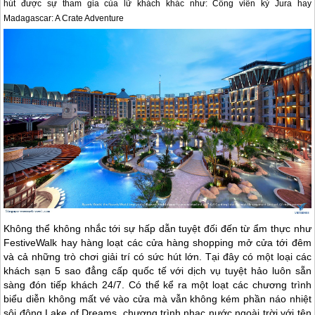
hút được sự tham gia của lữ khách khác như: Công viên kỷ Jura hay
Madagascar: A Crate Adventure
Không thể không nhắc tới sự hấp dẫn tuyệt đối đến từ ẩm thực như
FestiveWalk hay hàng loạt các cửa hàng shopping mở cửa tới đêm
và cả những trò chơi giải trí có sức hút lớn. Tại đây có một loại các
khách sạn 5 sao đẳng cấp quốc tế với dịch vụ tuyệt hảo luôn sẵn
sàng đón tiếp khách 24/7. Có thể kể ra một loạt các chương trình
biểu diễn không mất vé vào cửa mà vẫn không kém phần náo nhiệt
sôi động Lake of Dreams, chương trình nhạc nước ngoài trời với tên