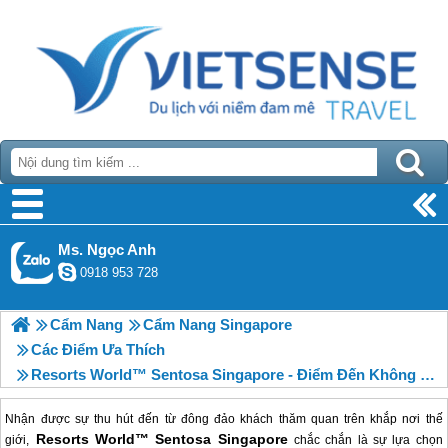
Ms. Ngọc Anh
0918 953 728
Cẩm Nang
Cẩm Nang Singapore
Các Điểm Ưa Thích
Resorts World™ Sentosa Singapore - Điểm Đến Không Thể Bỏ Qua Tại Châu Á
Nhận được sự thu hút đến từ đông đảo khách thăm quan trên khắp nơi thế
Resorts World™ Sentosa Singapore
giới,
chắc chắn là sự lựa chọn