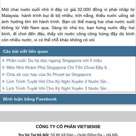
Một chai nước suối nhỏ ở đây có giá 32.000 đồng vì phải nhập từ
Malaysia. hành trình bụi đi bộ nhiều, trời nắng, thiếu nước uống sẽ
ảnh hưởng lớn tới hành trình. Bạn có thể mang hai chai nước suối
không từ Việt Nam qua. Sáng từ nhà trọ, bạn hứng nước đầy hai
bình, đi chơi đến đâu, thấy vòi nước công cộng hứng đầy dù bình
còn nhiều nước, vì có thể chỗ khác không có vòi.
Phần cuối: Du hý dọc ngang Singapore với 5 triệu
Mẻo Nhỏ Khám Phá Singapore Chỉ Tốn Chưa Đầy 6 Triệu Đồng
Chia sẻ cực hay của 9x Phượt tại Singapore
Lịch Trình Tuyệt Vời Cho Kỳ Nghỉ Xuyên 3 Nước Singapore – Indonesia – Malaysia P.2
Lịch Trình Tuyệt Vời Cho Kỳ Nghỉ Xuyên 3 Nước Singapore – Indonesia – Malaysia
CÔNG TY CỔ PHẦN VIETSENSE
Trụ Sở Tại Hà Nội:
Số 88 Xã Đàn – Quận Đống Đa – Hà Nội