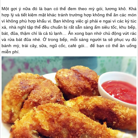
Một gợi ý nữa đó là bạn có thể đem theo mỳ gói, lương khô. Khá
hợp lý và tiết kiệm mặt khác tránh trường hợp không thể ăn các món
vì không phù hợp khẩu vị. Bạn không việc gì phải e ngại vì các ký túc
xá, nhà nghỉ tập thể đều chuẩn bị rất sẵn sàng ấm siêu tốc, khu bếp,
bát, đũa, thậm chỉ là cả tủ lạnh… Ăn xong bạn nhớ chủ động vứt rác
và rửa bát đũa nhé. Ở trong bếp, mỗi sáng người ta sẽ phục vụ đủ
bánh mỳ, trái cây, sữa, ngũ cốc, café gói… để bạn có thể ăn uống
miễn phí.