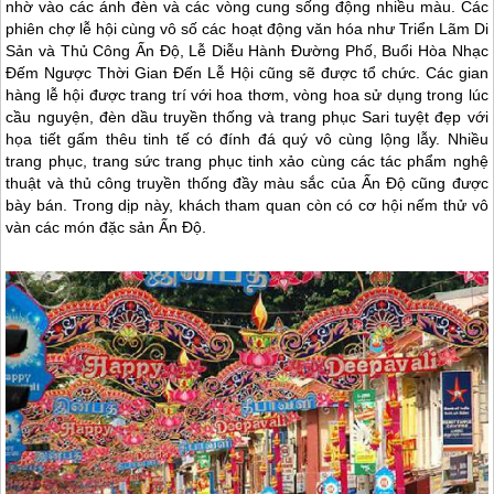
nhờ vào các ánh đèn và các vòng cung sống động nhiều màu. Các
phiên chợ lễ hội cùng vô số các hoạt động văn hóa như Triển Lãm Di
Sản và Thủ Công Ấn Độ, Lễ Diễu Hành Đường Phố, Buổi Hòa Nhạc
Đếm Ngược Thời Gian Đến Lễ Hội cũng sẽ được tổ chức. Các gian
hàng lễ hội được trang trí với hoa thơm, vòng hoa sử dụng trong lúc
cầu nguyện, đèn dầu truyền thống và trang phục Sari tuyệt đẹp với
họa tiết gấm thêu tinh tế có đính đá quý vô cùng lộng lẫy. Nhiều
trang phục, trang sức trang phục tinh xảo cùng các tác phẩm nghệ
thuật và thủ công truyền thống đầy màu sắc của Ấn Độ cũng được
bày bán. Trong dịp này, khách tham quan còn có cơ hội nếm thử vô
vàn các món đặc sản Ấn Độ.