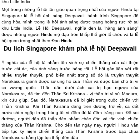
khu Little India.
Một trong những lễ hội tôn giáo quan trọng nhất của người Hindu tại
Singapore
là lễ hội ánh sáng Deepavali. hành trình
Singapore
để
cùng hòa mình trong lễ hội ánh sáng được trang hoàng rực rỡ tại
khu Little India. Lễ Hội Deepavali, nghĩa đen là "hàng ánh sáng"
được những người Hindu mộ đạo trên khắp thế giới tổ chức và là lễ
hội quan trọng nhất theo Đạo Hindu.
Du lich Singapore khám phá lễ hội Deepavali
Ý nghĩa của lễ hội là nhằm tôn vinh sự chiến thắng của cái thiện
trước cái ác, của ánh sáng trước bóng tối. Lễ hội gắn liền với rất
nhiều truyền thuyết, phổ biến nhất trong số đó là truyền thuyết
Narakasura giành được sự ủng hộ của Thần và được ban cho trị vì
cả vương quốc. Thần dân dưới ách cai trị bạo ngược của
Narakasura, đã tìm đến Thần Sri Krishna - vị thần trị vì xứ Madura,
xin cứu giúp. Sau đó, Narakasura đã bị giết trong cuộc chiến với
Thần Krishna. Khi Thần Krishna đang trên đường trở về, cả đất
nước chìm ngập trong bóng tối vì đêm đó là đêm trăng non. Để soi
đường, người dân đã thắp đèn nhằm chào đón và tôn vinh chiến
thắng của Thần Krishna. Cho đến tận ngày nay, người Hindu vẫn
tiếp tục kỷ niệm chiến thắng của Thần Krishna trước bạo chúa
Narakasura bằng tập tục thắp đèn dầu.