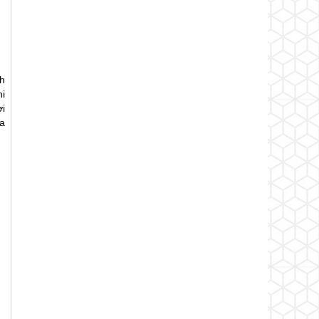
h
i
i
a