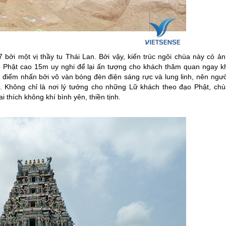
i một vị thầy tu Thái Lan. Bởi vậy, kiến trúc ngôi chùa này có ản
 Phật cao 15m uy nghi để lại ấn tượng cho khách thăm quan ngay kh
iểm nhấn bởi vô vàn bóng đèn điện sáng rực và lung linh, nên ngườ
. Không chỉ là nơi lý tưởng cho những Lữ khách theo đạo Phật, chù
 thích không khí bình yên, thiền tịnh.