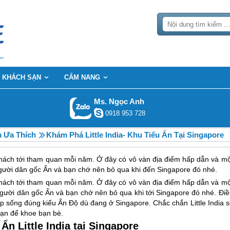
KHÁCH SẠN
CẨM NANG
Ms. Ngọc Anh
0918 953 728
 Ưa Thích
Khám Phá Little India- Khu Tiểu Ấn Tại Singapore
 khách tới tham quan mỗi năm. Ở đây có vô vàn địa điểm hấp dẫn và mộ
 người dân gốc Ấn và bạn chớ nên bỏ qua khi đến Singapore đó nhé.
 khách tới tham quan mỗi năm. Ở đây có vô vàn địa điểm hấp dẫn và mộ
 người dân gốc Ấn và bạn chớ nên bỏ qua khi tới
Singapore
đó nhé. Điề
hịp sống đúng kiểu Ấn Độ dù đang ở
Singapore
. Chắc chắn Little India 
 bạn để khoe bạn bè.
Ấn Little India tại Singapore