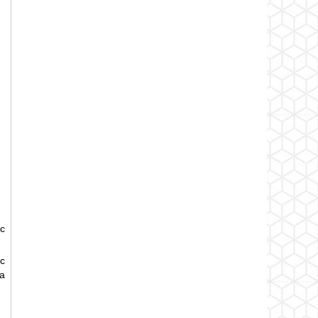
c
c
a