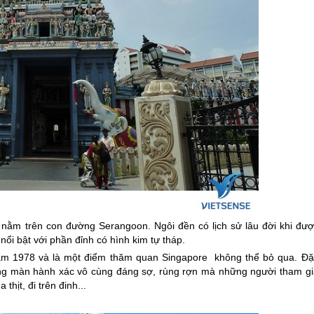
nằm ​​trên con đường Serangoon. Ngôi đền có lịch sử lâu đời khi đượ
ổi bật với phần đỉnh có hình kim tự tháp.
năm 1978 và là một điểm thăm quan
Singapore
không thể bỏ qua. Đặ
hững màn hành xác vô cùng đáng sợ, rùng rợn mà những người tham gi
hịt, đi trên đinh...