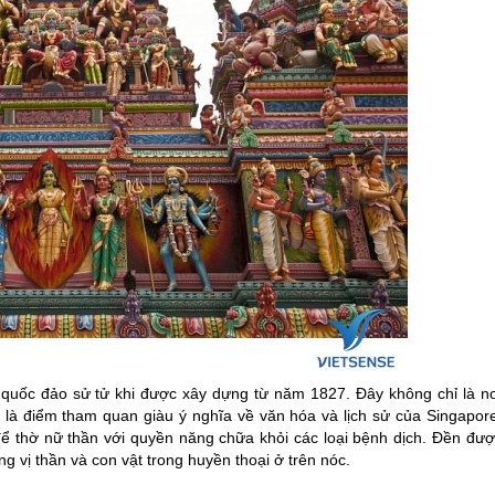
 quốc đảo sử tử khi được xây dựng từ năm 1827. Đây không chỉ là nơ
là điểm tham quan giàu ý nghĩa về văn hóa và lịch sử của
Singapor
 thờ nữ thần với quyền năng chữa khỏi các loại bệnh dịch. Đền đượ
ng vị thần và con vật trong huyền thoại ở trên nóc.