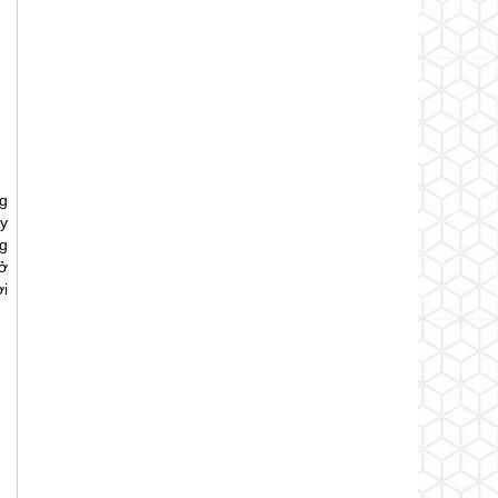
g
y
g
ở
ời