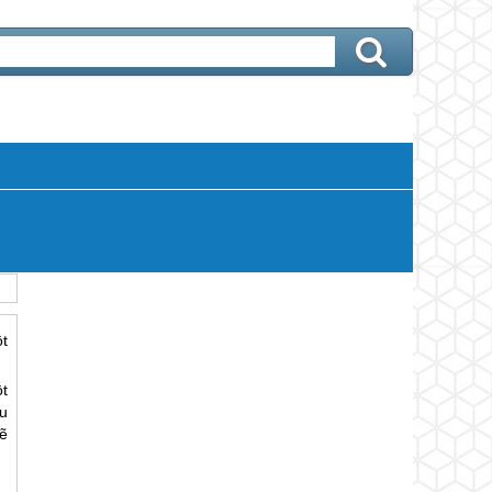
t
t
u
sẽ