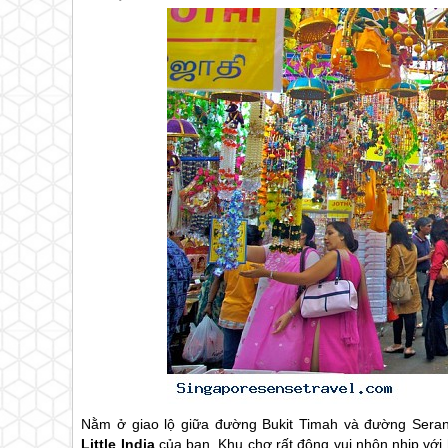
Nằm ​​ở giao lộ giữa đường Bukit Timah và đường Seran
Little India
của bạn. Khu chợ rất đông vui nhộn nhịp với 