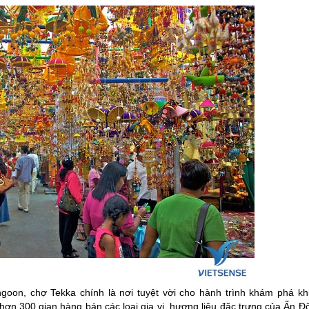
goon, chợ Tekka chính là nơi tuyệt vời cho hành trình khám phá kh
hơn 300 gian hàng bán các loại gia vị, hương liệu đặc trưng của Ấn Đ