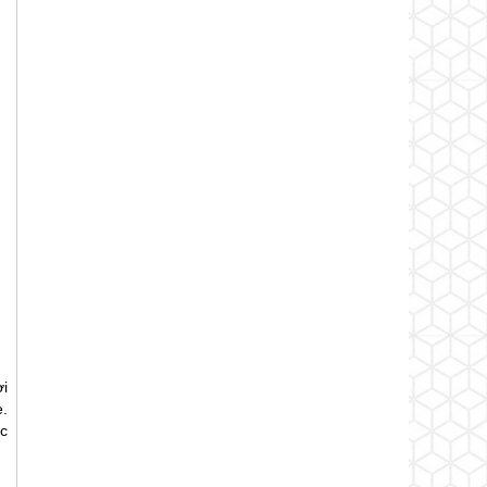
i
e
.
c