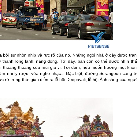
ia bởi sự nhộn nhịp và rực rỡ của nó. Những ngôi nhà ở đây được tran
ở thành long lanh, năng động. Tới đây, bạn còn có thể được nhìn thấ
m thoang thoảng của mùi gia vị. Tới đêm, nếu muốn hưởng một khôn
âm nhi ly rượu, vừa nghe nhạc... Đặc biệt, đường Serangoon càng tr
 rỡ trong thời gian diễn ra lễ hội Deepavali, lễ hội Ánh sáng của ngư