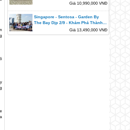
Hóa Và Hiện Đại.
Giá 10,990,000 VNĐ
Singapore - Sentosa - Garden By
The Bay Dịp 2/9 - Khám Phá Thành
Phố Sôi Động Và Trải Nghiệm Lễ Hội
n
Giá 13,490,000 VNĐ
Đặc Sắc.
ng
ô
y
g
e
xa