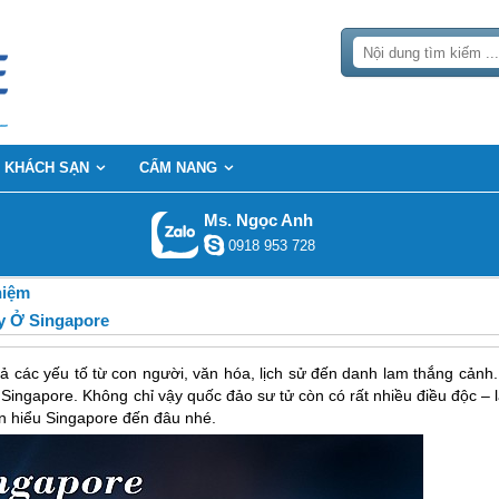
KHÁCH SẠN
CẨM NANG
Ms. Ngọc Anh
0918 953 728
hiệm
y Ở Singapore
 các yếu tố từ con người, văn hóa, lịch sử đến danh lam thắng cảnh..
ingapore. Không chỉ vậy quốc đảo sư tử còn có rất nhiều điều độc – l
n hiểu Singapore đến đâu nhé.