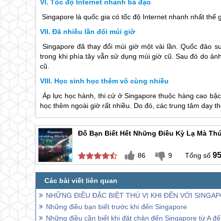
Tốc độ Internet nhanh bá đạo
Singapore
là quốc gia có tốc độ Internet nhanh nhất thế
Đã nhiều lần đổi múi giờ
Singapore
đã thay đổi múi giờ một vài lần. Quốc đảo 
trong khi phía tây vẫn sử dụng múi giờ cũ. Sau đó do ả
cũ.
Học sinh học thêm vô cùng nhiều
Áp lực học hành, thi cử ở
Singapore
thuộc hàng cao bậc 
học thêm ngoài giờ rất nhiều. Do đó, các trung tâm dạy 
Đố Bạn Biết Hết Những Điều Kỳ Lạ Mà Thú
9
86
9
NHỮNG ĐIỀU ĐẶC BIỆT THÚ VỊ KHI ĐẾN VỚI SINGA
Những điều bạn biết trước khi đến Singapore
Những điều cần biết khi đặt chân đến Singapore từ A đ