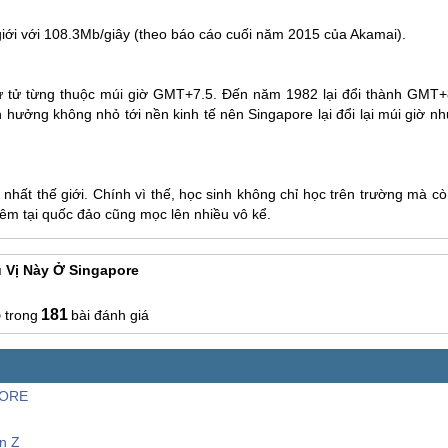
 giới với 108.3Mb/giây (theo báo cáo cuối năm 2015 của Akamai).
sư tử từng thuộc múi giờ GMT+7.5. Đến năm 1982 lại đổi thành GMT+
nh hưởng không nhỏ tới nền kinh tế nên
Singapore
lại đổi lại múi giờ n
nhất thế giới. Chính vì thế, học sinh không chỉ học trên trường mà c
thêm tại quốc đảo cũng mọc lên nhiều vô kể.
 Vị Này Ở Singapore
5
181
bài đánh giá
PORE
ến Z