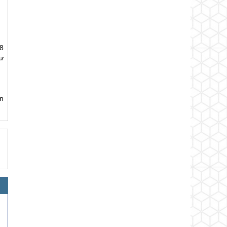
8
hư
òn