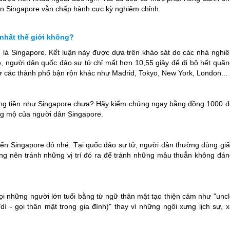
ân
Singapore
vẫn chấp hành cực kỳ nghiêm chỉnh.
nhất thế giới không?
h là
Singapore
. Kết luận này được dựa trên khảo sát do các nhà nghiê
đó, người dân quốc đảo sư tử chỉ mất hơn 10,55 giây để đi bộ hết quã
 các thành phố bận rộn khác như Madrid, Tokyo, New York, London...
ồng tiền như
Singapore
chưa? Hãy kiểm chứng ngay bằng đồng 1000 đ
ỡng mộ của người dân
Singapore
.
 đến
Singapore
đó nhé. Tại quốc đảo sư tử, người dân thường dùng giấ
ũng nên tránh những vị trí đó ra để tránh những mâu thuẫn không đán
i những người lớn tuổi bằng từ ngữ thân mật tạo thiện cảm như "uncl
/dì - gọi thân mật trong gia đình)" thay vì những ngôi xưng lịch sự, 