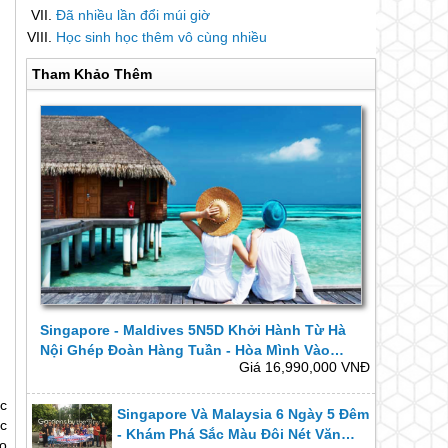
Đã nhiều lần đổi múi giờ
Học sinh học thêm vô cùng nhiều
Tham Khảo Thêm
Singapore - Maldives 5N5D Khởi Hành Từ Hà
Nội Ghép Đoàn Hàng Tuần - Hòa Mình Vào
Giá 16,990,000 VNĐ
Thiên Đường Biển Xanh Và Trải Nghiệm Tuyệt
Vời.
c
Singapore Và Malaysia 6 Ngày 5 Đêm
c
- Khám Phá Sắc Màu Đôi Nét Văn
o