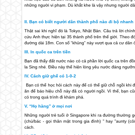
những người vi phạm. Dù khắt khe là vậy nhưng người d
Bạn có biết người dân thành phố nào đi bộ nhanh 
Thật sai khi nghĩ đó là Tokyo, Nhật Bản. Câu trả lời chín
cứu Anh thực hiện tại 35 thành phố trên thế giới. Theo 
đường dài 18m. Con số “khủng” này vượt qua cả cư dân ở
In quốc ca trên tiền
Bạn đã thấy đất nước nào có cả phần lời quốc ca trên đ
la Sing nhé. Điều này thể hiện lòng yêu nước đáng ngư
Cách giữ ghế có 1-0-2
Bạn có thể học hỏi cách này để có thể giữ chỗ ngồi khi
ăn để báo hiệu chỗ này đã có người ngồi. Vì thế, bạn c
có trong quá trình đi khám phá.
“Họ hàng” ở mọi nơi
Những người trẻ tuổi ở
Singapore
khi ra đường thường gọ
(chú/bác - gọi thân mật trong gia đình) " hay "aunty (cô
cách.