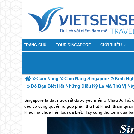
TRANG CHỦ
TOUR SINGAPORE
GIỚI THIỆU
Cẩm Nang
Cẩm Nang Singapore
Kinh Ng
Đố Bạn Biết Hết Những Điều Kỳ Lạ Mà Thú Vị Nà
Singapore là đất nước rất được yêu mến ở Châu Á. Tất cả
đều vô cùng quyến rũ góp phần thu hút khách thăm quan S
khác mà chưa hẳn bạn đã biết. Hãy cũng thử xem qua bạ