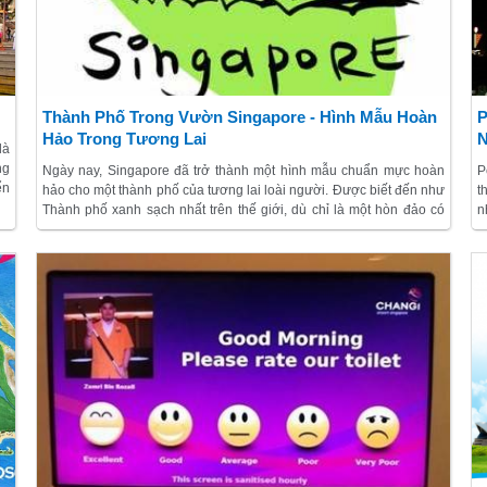
Thành Phố Trong Vườn Singapore - Hình Mẫu Hoàn
P
Hảo Trong Tương Lai
là
ng
Ngày nay, Singapore đã trở thành một hình mẫu chuẩn mực hoàn
P
ển
hảo cho một thành phố của tương lai loài người. Được biết đến như
t
ăm
Thành phố xanh sạch nhất trên thế giới, dù chỉ là một hòn đảo có
n
an
diện tích nhỏ nhưng quốc đảo này khiến cho cả thế giới phải
n
ại
nghiêng mình ngưỡng mộ với những gì đã đạt được. “Tầm nhìn
t
xanh” – là một kế hoạch lớn đã được triển khai và làm thay đổi hoàn
p
toàn tương lai Singapore.
K
g
đ