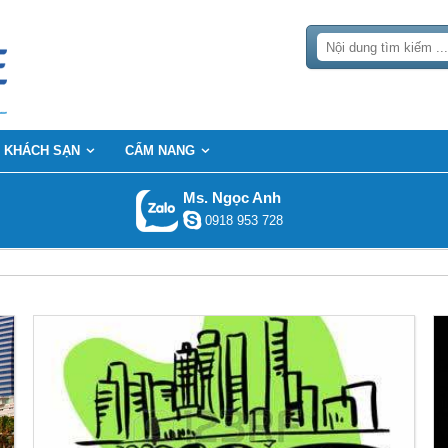
KHÁCH SẠN
CẨM NANG
Ms. Ngọc Anh
0918 953 728