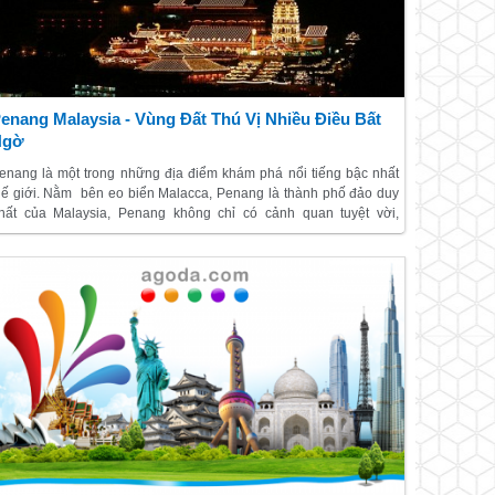
enang Malaysia - Vùng Đất Thú Vị Nhiều Điều Bất
Ngờ
enang là một trong những địa điểm khám phá nổi tiếng bậc nhất
hế giới. Nằm bên eo biển Malacca, Penang là thành phố đảo duy
hất của Malaysia, Penang không chỉ có cảnh quan tuyệt vời,
hững địa điểm thăm quan hấp dẫn , những món ăn ngon không
hể chối từ,…Penang còn cuốn hút Lữ khách bởi nét văn hóa,
hong tục – tập quán truyền thống đặc sắc. Những
Kinh Nghiệm
hám Phá Penang, Malaysia
giá rẻ, tự túc và vui vẻ sau đây sẽ
iúp bạn có sự chuẩn bị tốt nhất trước khi khám phá Penang tươi
ẹp.