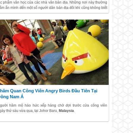
ác phẩm văn học của các nhà văn bản địa. Những nơi này thường
ằm ẩn mình đến một số người dân bản địa đôi khi cũng không biết
ến. Hãy dành cho mình một chút lắng động tại những cửa hàng
ách độc đáo này nhé!
hăm Quan Công Viên Angry Birds Đầu Tiên Tại
ông Nam Á
gười hâm mộ háo hức xếp hàng chờ đợi trước cửa công viên
gày thứ sáu vừa qua, tại Johor Baru,
Malaysia
.