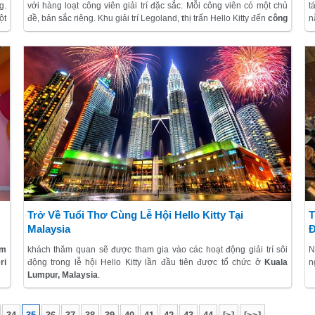
g.
với hàng loạt công viên giải trí đặc sắc. Mỗi công viên có một chủ
t
ột
đề, bản sắc riêng. Khu giải trí Legoland,
t
hị trấn Hello Kitty đến
công
n
ìm
viên Angry Bird
hay khu giải trí The Little Big Club… đều có thể là
đ
những trải nghiệm đáng nhớ với các thiên thần nhỏ và những người
s
lớn muốn được trở về thế giới hồn nhiên của tuổi thơ.
Trở Về Tuổi Thơ Cùng Lễ Hội Hello Kitty Tại
T
Malaysia
Đ
ám
khách thăm quan sẽ được tham gia vào các hoạt động giải trí sôi
N
ri
động trong lễ hội Hello Kitty lần đầu tiên được tổ chức ở
Kuala
n
Lumpur, Malaysia
.
Năm 2015 được chọn là "Năm của các lễ hội", chính vì vậy, khắp
trên đất nước Malaysia, Lữ khách sẽ có cơ hội tham gia vào các lễ
hội nối tiếp nhau với mục đích đưa nơi đây trở thành điểm khám