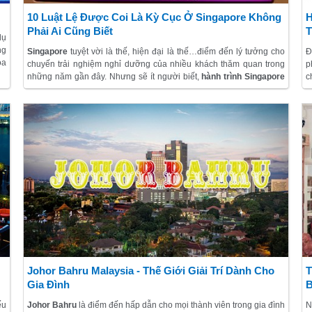
10 Luật Lệ Được Coi Là Kỳ Cục Ở Singapore Không
H
Phải Ai Cũng Biết
T
dụ
ng
Singapore
tuyệt vời là thế, hiện đại là thế…điểm đến lý tưởng cho
Đ
òa
chuyến trải nghiệm nghỉ dưỡng của nhiều khách thăm quan trong
p
ây
những năm gần đây. Nhưng sẽ ít người biết,
hành trình Singapore
c
o,
cũng có những luật lệ kì lạ đến "bá đạo" như này:
t
n
m
Johor Bahru Malaysia - Thế Giới Giải Trí Dành Cho
T
Gia Đình
B
ếu
Johor Bahru
là điểm đến hấp dẫn cho mọi thành viên trong gia đình
N