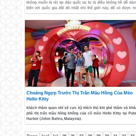
không muốn là rẻ) tại đảo quốc sư tư là điều không hề dễ dàn
Đến với quốc gia đắt đỏ nhất nhì thế giới này, để có được m
chuyến ấn tượng nhất, tuyệt vời nhất mà tiết kiệm nhất, bạn nên t
cho mình một điểm đến nghỉ ngơi thật ưng ý.
Choáng Ngợp Trước Thị Trấn Màu Hồng Của Mèo
Hello Kitty
khách thăm quan nhí sẽ cực kỳ thích thú khi ghé thăm và kh
phá thị trấn màu hồng khổng của cô mèo Hello Kitty tại Pute
Harbor (Johor Bahru, Malaysia).