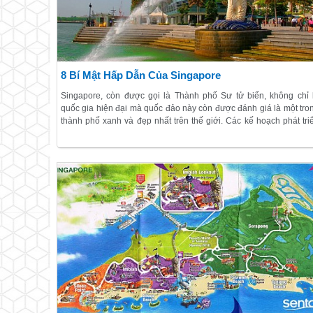
8 Bí Mật Hấp Dẫn Của Singapore
Singapore, còn được gọi là Thành phố Sư tử biển, không chỉ 
quốc gia hiện đại mà quốc đảo này còn được đánh giá là một tro
thành phố xanh và đẹp nhất trên thế giới. Các kế hoạch phát tri
Singapore như là một thành phố xanh bắt đầu vào những n
1960, do chính sách mở rộng quảng bá bởi cố Thủ tướng Lee Ku
Yew. Hiện nay Singapore được biết đến là một thành phố hiện đ
và sạch đẹp, thiên nhiên ở khắp mọi nơi.