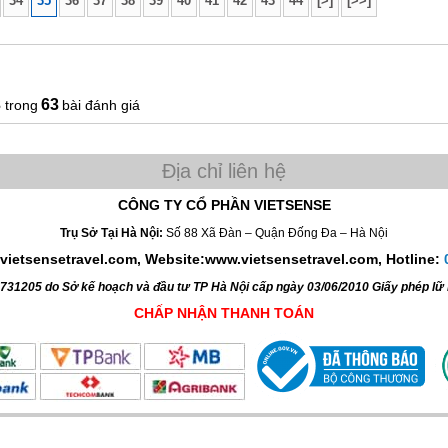
34
35
36
37
38
39
40
41
42
43
44
[>]
[>>]
phá hàng đầu.
3
63
bài đánh giá
CÔNG TY CỔ PHẦN VIETSENSE
Trụ Sở Tại Hà Nội:
Số 88 Xã Đàn – Quận Đống Đa – Hà Nội
vietsensetravel.com, Website:www.vietsensetravel.com,
Hotline:
4731205 do Sở kế hoạch và đầu tư TP Hà Nội cấp ngày 03/06/2010 Giấy phép l
CHẤP NHẬN THANH TOÁN