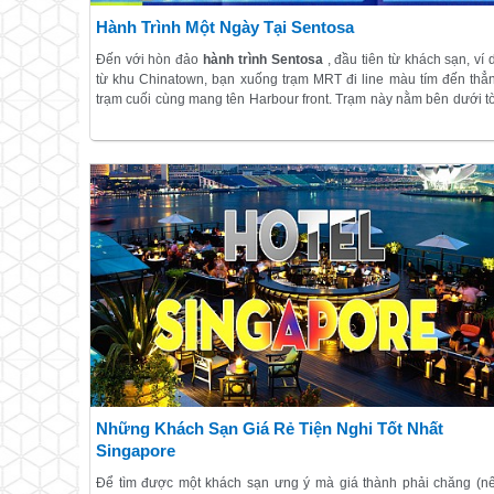
Hành Trình Một Ngày Tại Sentosa
Đến với hòn đảo
hành trình Sentosa
, đầu tiên từ khách sạn, ví 
từ khu Chinatown, bạn xuống trạm MRT đi line màu tím đến thẳ
trạm cuối cùng mang tên Harbour front. Trạm này nằm bên dưới t
nhà Vivo city, rời khỏi tàu thì bạn cứ đi cầu thang lên tầng L3. Đ
là 1 trung tâm mua sắm lớn nên bạn cứ tha hồ tung tăng đi dạ
chụp ảnh, xem các cửa hiệu, siêu thị và dĩ nhiên, có cả ăn uống.
Những Khách Sạn Giá Rẻ Tiện Nghi Tốt Nhất
Singapore
Để tìm được một khách sạn ưng ý mà giá thành phải chăng (n