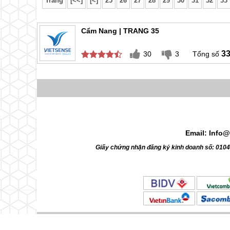
Trang
[<<]
[<]
25
26
27
28
29
30
31
32
33
Cẩm Nang | TRANG 35
3
30
3
Email: Info@
Giấy chứng nhận đăng ký kinh doanh số: 010
© 2010 Vietsense Travel Group