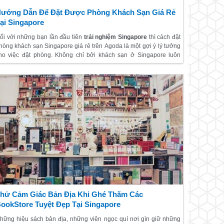
ướng Dẫn Để Đặt Được Phòng Khách Sạn Giá Rẻ
ại Singapore
ối với những bạn lần đầu tiên
trải nghiệm Singapore
thì cách đặt
hòng khách sạn Singapore giá rẻ trên Agoda là một gợi ý lý tưởng
ho việc đặt phòng. Không chỉ bởi khách sạn ở Singapore luôn
huộc hàng đắt đỏ nhất thế giới với vô số tiện nghi hiện đại. Vì vậy,
ếu bạn là một dân không quá rủng rỉnh về tiền bạc thì đây quả là
ột vấn đề đau đầu.
hử Cảm Giác Bản Địa Khi Ghé Thăm Các
ookStore Tuyệt Đẹp Tại Singapore
hững hiệu sách bản địa, những viên ngọc quí nơi gìn giữ những