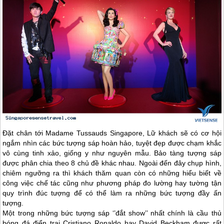
Đặt chân tới Madame Tussauds
Singapore
, Lữ khách sẽ có cơ hội
ngắm nhìn các bức tượng sáp hoàn hảo, tuyệt đẹp được chạm khắc
vô cùng tinh xảo, giống y như nguyên mẫu. Bảo tàng tượng sáp
được phân chia theo 8 chủ đề khác nhau. Ngoài đến đây chụp hình,
chiêm ngưỡng ra thì khách thăm quan còn có những hiểu biết về
công việc chế tác cũng như phương pháp đo lường hay tường tận
quy trình đúc tượng để có thể làm ra những bức tượng đầy ấn
tượng.
Một trong những bức tượng sáp ‘’đắt show’’ nhất chính là cầu thủ
bóng đá điển trai Cristiano Ronaldo hay David Beckham được rất