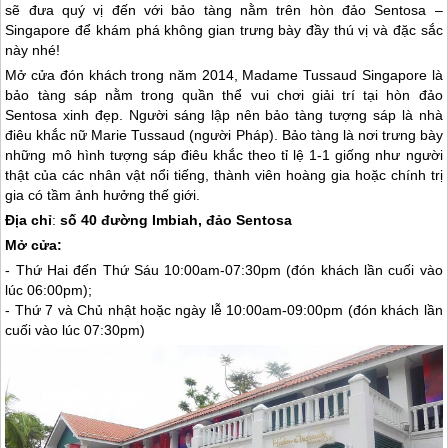
sẽ đưa quý vị đến với bảo tàng nằm trên hòn đảo Sentosa –
Singapore để khám phá không gian trưng bày đầy thú vị và đặc sắc
này nhé!
Mở cửa đón khách trong năm 2014, Madame Tussaud
Singapore
là
bảo tàng sáp nằm trong quần thể vui chơi giải trí tại hòn đảo
Sentosa xinh đẹp. Người sáng lập nên bảo tàng tượng sáp là nhà
điêu khắc nữ Marie Tussaud (người Pháp). Bảo tàng là nơi trưng bày
những mô hình tượng sáp điêu khắc theo tỉ lệ 1-1 giống như người
thật của các nhân vật nổi tiếng, thành viên hoàng gia hoặc chính trị
gia có tầm ảnh hưởng thế giới.
Địa chỉ
:
số 40 đường Imbiah, đảo Sentosa
Mở cửa:
- Thứ Hai đến Thứ Sáu 10:00am-07:30pm (đón khách lần cuối vào
lúc 06:00pm);
- Thứ 7 và Chủ nhật hoặc ngày lễ 10:00am-09:00pm (đón khách lần
cuối vào lúc 07:30pm)