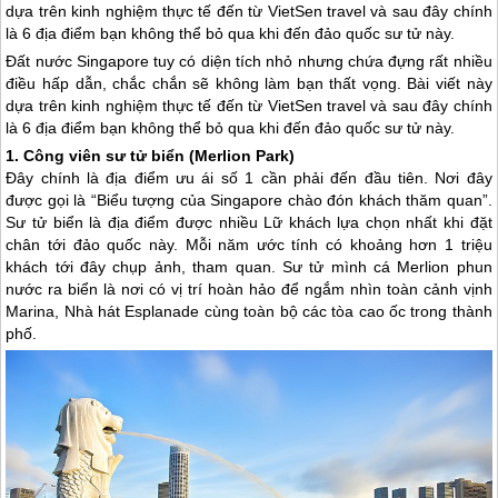
dựa trên kinh nghiệm thực tế đến từ VietSen travel và sau đây chính
là 6 địa điểm bạn không thể bỏ qua khi đến đảo quốc sư tử này.
Đất nước
Singapore
tuy có diện tích nhỏ nhưng chứa đựng rất nhiều
điều hấp dẫn, chắc chắn sẽ không làm bạn thất vọng. Bài viết này
dựa trên kinh nghiệm thực tế đến từ VietSen travel và sau đây chính
là 6 địa điểm bạn không thể bỏ qua khi đến đảo quốc sư tử này.
1. Công viên sư tử biển (Merlion Park)
Đây chính là địa điểm ưu ái số 1 cần phải đến đầu tiên. Nơi đây
được gọi là “Biểu tượng của
Singapore
chào đón khách thăm quan”.
Sư tử biển là địa điểm được nhiều Lữ khách lựa chọn nhất khi đặt
chân tới đảo quốc này. Mỗi năm ước tính có khoảng hơn 1 triệu
khách tới đây chụp ảnh, tham quan. Sư tử mình cá Merlion phun
nước ra biển là nơi có vị trí hoàn hảo để ngắm nhìn toàn cảnh vịnh
Marina, Nhà hát Esplanade cùng toàn bộ các tòa cao ốc trong thành
phố.