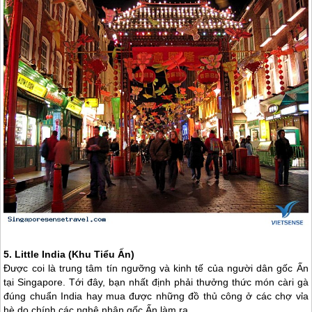
5. Little India (Khu Tiểu Ấn)
Được coi là trung tâm tín ngưỡng và kinh tế của người dân gốc Ấn
tại
Singapore
. Tới đây, bạn nhất định phải thưởng thức món càri gà
đúng chuẩn India hay mua được những đồ thủ công ở các chợ vỉa
hè do chính các nghệ nhân gốc Ấn làm ra.