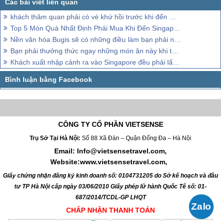
khách thăm quan phải có vé khứ hồi trước khi đến Malaysia
Top 5 Món Quà Nhất Định Phải Mua Khi Đến Singapore
Nền văn hóa Bugis sẽ có những điều làm bạn phải ngạc nhiên
Bạn phải thưởng thức ngay những món ăn này khi tới Singapore
Khách xuất nhập cảnh ra vào Singapore đều phải lấy dấu vân tay
CÔNG TY CỔ PHẦN VIETSENSE
Trụ Sở Tại Hà Nội:
Số 88 Xã Đàn – Quận Đống Đa – Hà Nội
Email: Info@vietsensetravel.com,
Website:www.vietsensetravel.com,
Giấy chứng nhận đăng ký kinh doanh số: 0104731205 do Sở kế hoạch và đầu
tư TP Hà Nội cấp ngày 03/06/2010 Giấy phép lữ hành Quốc Tế số: 01-
687/2014/TCDL-GP LHQT
CHẤP NHẬN THANH TOÁN