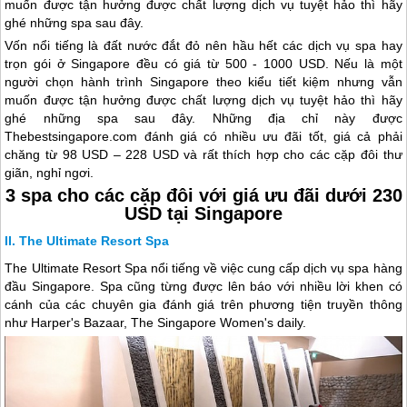
muốn được tận hưởng được chất lượng dịch vụ tuyệt hảo thì hãy
ghé những spa sau đây.
Vốn nổi tiếng là đất nước đắt đỏ nên hầu hết các dịch vụ spa hay
trọn gói ở
Singapore
đều có giá từ 500 - 1000 USD. Nếu là một
người chọn hành trình
Singapore
theo kiểu tiết kiệm nhưng vẫn
muốn được tận hưởng được chất lượng dịch vụ tuyệt hảo thì hãy
ghé những spa sau đây. Những địa chỉ này được
Thebest
singapore
.com đánh giá có nhiều ưu đãi tốt, giá cả phải
chăng từ 98 USD – 228 USD và rất thích hợp cho các cặp đôi thư
giãn, nghỉ ngơi.
3 spa cho các cặp đôi với giá ưu đãi dưới 230
USD tại Singapore
The Ultimate Resort Spa
The Ultimate Resort Spa nổi tiếng về việc cung cấp dịch vụ spa hàng
đầu
Singapore
. Spa cũng từng được lên báo với nhiều lời khen có
cánh của các chuyên gia đánh giá trên phương tiện truyền thông
như Harper's Bazaar, The
Singapore
Women's daily.