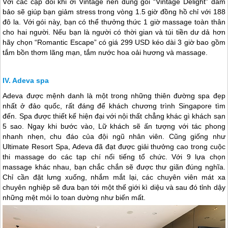
Với các cặp đôi khi ới Vintage nên dùng gói “Vintage Delight” đảm
bảo sẽ giúp bạn giảm stress trong vòng 1.5 giờ đồng hồ chỉ với 188
đô la. Với gói này, bạn có thể thưởng thức 1 giờ massage toàn thân
cho hai người. Nếu bạn là người có thời gian và túi tiền dư dả hơn
hãy chọn “Romantic Escape” có giá 299 USD kéo dài 3 giờ bao gồm
tắm bồn thơm lãng mạn, tắm nước hoa oải hương và massage.
Adeva spa
Adeva được mệnh danh là một trong những thiên đường spa đẹp
nhất ở đảo quốc, rất đáng để khách chương trình
Singapore
tìm
đến. Spa được thiết kế hiện đại với nội thất chẳng khác gì khách sạn
5 sao. Ngay khi bước vào, Lữ khách sẽ ấn tượng với tác phong
nhanh nhẹn, chu đáo của đội ngũ nhân viên. Cũng giống như
Ultimate Resort Spa, Adeva đã đạt được giải thưởng cao trong cuộc
thi massage do các tạp chí nổi tiếng tổ chức. Với 9 lựa chọn
massage khác nhau, bạn chắc chắn sẽ được thư giãn đúng nghĩa.
Chỉ cần đặt lưng xuống, nhắm mắt lại, các chuyên viên mát xa
chuyên nghiệp sẽ đưa bạn tới một thế giới kì diệu và sau đó tỉnh dậy
những mệt mỏi lo toan dường như biến mất.