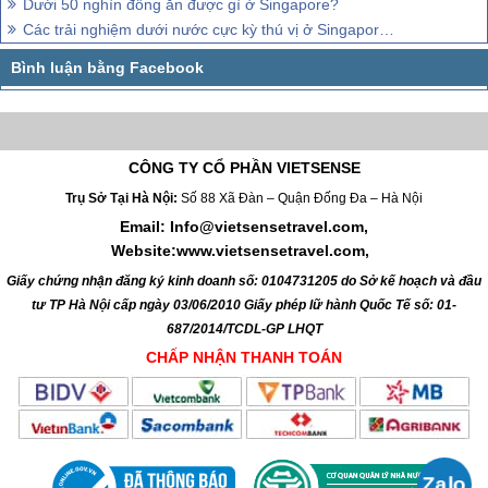
Dưới 50 nghìn đồng ăn được gì ở Singapore?
Các trải nghiệm dưới nước cực kỳ thú vị ở Singapore bạn nên thử
CÔNG TY CỔ PHẦN VIETSENSE
Trụ Sở Tại Hà Nội:
Số 88 Xã Đàn – Quận Đống Đa – Hà Nội
Email: Info@vietsensetravel.com,
Website:www.vietsensetravel.com,
Giấy chứng nhận đăng ký kinh doanh số: 0104731205 do Sở kế hoạch và đầu
tư TP Hà Nội cấp ngày 03/06/2010 Giấy phép lữ hành Quốc Tế số: 01-
687/2014/TCDL-GP LHQT
CHẤP NHẬN THANH TOÁN