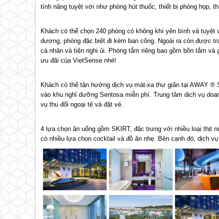
tính năng tuyệt vời như phòng hút thuốc, thiết bị phòng họp,
Khách có thể chọn 240 phòng có không khí yên bình và tuyệt 
dương, phòng đặc biệt đi kèm ban công. Ngoài ra còn được tra
cá nhân và tiện nghi ủi. Phòng tắm riêng bao gồm bồn tắm và 
ưu đãi của VietSense nhé!
Khách có thể tận hưởng dịch vụ mát-xa thư giãn tại AWAY ® S
vào khu nghỉ dưỡng Sentosa miễn phí. Trung tâm dịch vụ doan
vụ thu đổi ngoại tệ và đặt vé.
4 lựa chọn ăn uống gồm SKIRT, đặc trưng với nhiều loại thị
có nhiều lựa chọn cocktail và đồ ăn nhẹ. Bên cạnh đó, dịch v