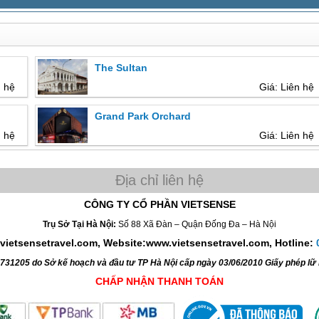
The Sultan
n hệ
Giá: Liên hệ
Grand Park Orchard
n hệ
Giá: Liên hệ
CÔNG TY CỔ PHẦN VIETSENSE
Trụ Sở Tại Hà Nội:
Số 88 Xã Đàn – Quận Đống Đa – Hà Nội
vietsensetravel.com, Website:www.vietsensetravel.com,
Hotline:
4731205 do Sở kế hoạch và đầu tư TP Hà Nội cấp ngày 03/06/2010 Giấy phép l
CHẤP NHẬN THANH TOÁN