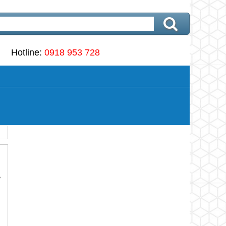
Hotline:
0918 953 728
ề