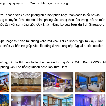
 thang máy, quầy nước, Wi-Fi ở khu vực công cộng.
vời. Khách sạn có các phòng nhìn một phần hoặc toàn cảnh ra hồ bơi/đại
ng bị truyền hình cáp màn hình phẳng, ánh sáng theo tâm trạng, két an toàn
góc tắm vòi sen riêng biệt. Quý khách đừng bỏ qua
Tour du lich Singapore
pa, hoặc thư giãn tại phòng xông hơi khô. Tất cả khách nghỉ tại đây được
h nhân và bàn trợ giúp đặc biệt cũng được cung cấp. Ngoài ra còn có dịch
t nướng, và The Kitchen Table phục vụ ẩm thực quốc tế. WET Bar và WOOBA
ụ phòng 24h luôn hỗ trợ khách hàng mọi thời điểm.