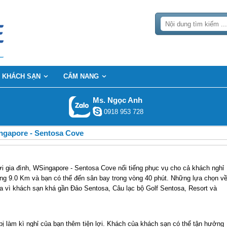
KHÁCH SẠN
CẨM NANG
Ms. Ngọc Anh
0918 953 728
ngapore - Sentosa Cove
ơi gia đình, WSingapore - Sentosa Cove nổi tiếng phục vụ cho cả khách nghỉ
ng 9.0 Km và bạn có thể đến sân bay trong vòng 40 phút. Những lựa chọn v
a vì khách sạn khá gần Đảo Sentosa, Câu lạc bộ Golf Sentosa, Resort và
bị làm kì nghỉ của bạn thêm tiện lợi. Khách của khách sạn có thể tận hưởng