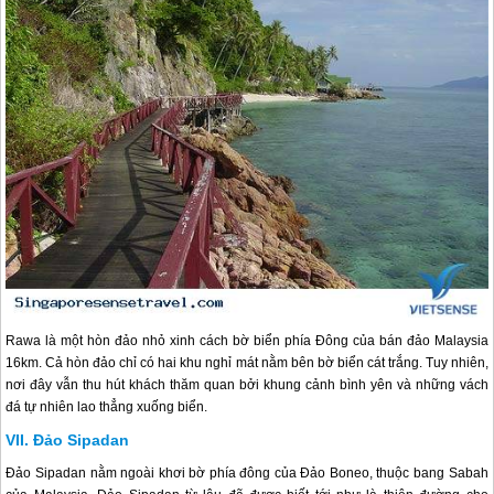
Rawa là một hòn đảo nhỏ xinh cách bờ biển phía Đông của bán đảo Malaysia
16km. Cả hòn đảo chỉ có hai khu nghỉ mát nằm bên bờ biển cát trắng. Tuy nhiên,
nơi đây vẫn thu hút khách thăm quan bởi khung cảnh bình yên và những vách
đá tự nhiên lao thẳng xuống biển.
Đảo Sipadan
Đảo Sipadan nằm ngoài khơi bờ phía đông của Đảo Boneo, thuộc bang Sabah