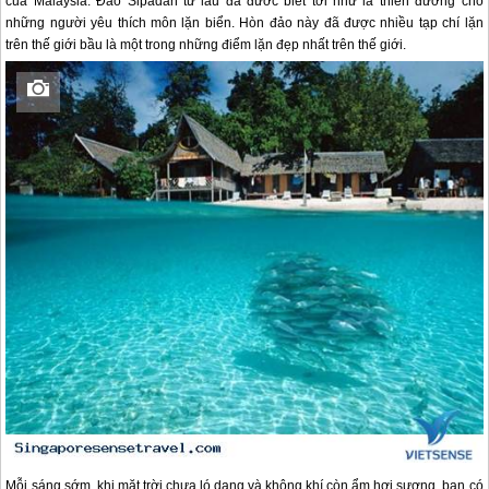
của Malaysia. Đảo Sipadan từ lâu đã đươc biết tới như là thiên đường cho
những người yêu thích môn lặn biển. Hòn đảo này đã được nhiều tạp chí lặn
trên thế giới bầu là một trong những điểm lặn đẹp nhất trên thế giới.
Mỗi sáng sớm, khi mặt trời chưa ló dạng và không khí còn ẩm hơi sương, bạn có