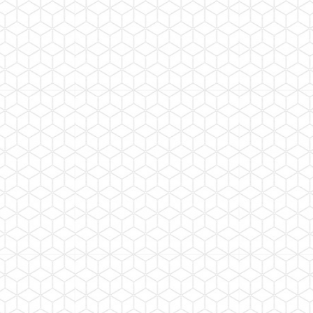
Khám Phá Những Điều Thú Vị Tại Malaysia
6 Ngày Khám Phá Singapore - Malaysia Bạn Nên Đi Những Đâu
Khám phá những công trình tôn giáo đặc sắc của Malaysia
Malaysia có gì hay - Khám phá đất nước Malaysia
Lưu ý khi đi khám phá Malaysia
CÔNG TY CỔ PHẦN VIETSENSE
Trụ Sở Tại Hà Nội:
Số 88 Xã Đàn – Quận Đống Đa – Hà Nội
Email: Info@vietsensetravel.com,
Website:www.vietsensetravel.com,
Giấy chứng nhận đăng ký kinh doanh số: 0104731205 do Sở kế hoạch và đầu
tư TP Hà Nội cấp ngày 03/06/2010 Giấy phép lữ hành Quốc Tế số: 01-
687/2014/TCDL-GP LHQT
CHẤP NHẬN THANH TOÁN