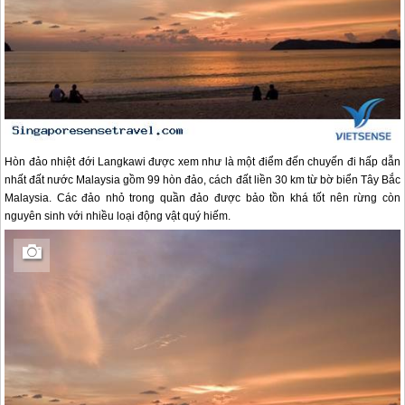
Hòn đảo nhiệt đới Langkawi được xem như là một điểm đến chuyến đi hấp dẫn
nhất đất nước Malaysia gồm 99 hòn đảo, cách đất liền 30 km từ bờ biển Tây Bắc
Malaysia. Các đảo nhỏ trong quần đảo được bảo tồn khá tốt nên rừng còn
nguyên sinh với nhiều loại động vật quý hiếm.