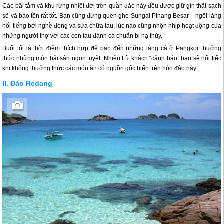
Các bãi tắm và khu rừng nhiệt đới trên quần đảo này đều được giữ gìn thật sạch
sẽ và bảo tồn rất tốt. Bạn cũng đừng quên ghé Sungai Pinang Besar – ngôi làng
nổi tiếng bởi nghề đóng và sửa chữa tàu, lúc nào cũng nhộn nhịp hoạt động của
những người thợ với các con tàu đánh cá chuẩn bị hạ thủy.
Buổi tối là thời điểm thích hợp để bạn đến những làng cá ở Pangkor thưởng
thức những món hải sản ngon tuyệt. Nhiều Lữ khách “cảnh báo” bạn sẽ hối tiếc
khi không thưởng thức các món ăn có nguồn gốc biển trên hòn đảo này.
Đảo Redang