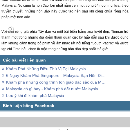
Nếu một lần đặt chân đến Penang, chắc chắn bạn không thể bỏ qua đền Kek
Lok Si và vườn chim Penang. Kek Lok Si được coi là ngôi đền thờ đạo Phật lớn
nhất Malaysia, được xây dựng từ năm 1893 với sự kết hợp của ba nền kiến trúc
Trung, Thái và Myanmar. Ngôi đền tọa lạc trên lưng chừng đồi Ayer Itam, ngoại ô
George Town. Từ tầng cao nhất của ngôi đền, Lữ khách có thể phóng tầm mắt
ngắm nhìn toàn bộ khung cảnh tuyệt đẹp của đảo Penang.
Đảo Tioman
Đảo Tioman có lẽ là hòn đảo lớn nhất và đẹp nhất trong các hòn đảo phía đông
Malaysia. Nó cũng là hòn đảo lớn nhất nằm trên một trong 64 ngọn núi lửa, theo
truyền thuyết, những hòn đảo này được tạo nên sau khi công chúa rồng hóa
phép một hòn đảo.