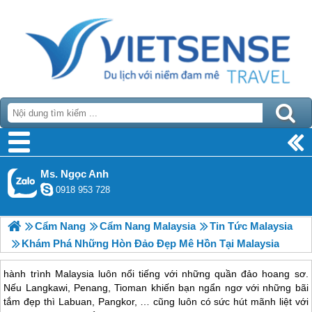
Ms. Ngọc Anh
0918 953 728
Cẩm Nang
Cẩm Nang Malaysia
Tin Tức Malaysia
Khám Phá Những Hòn Đảo Đẹp Mê Hồn Tại Malaysia
hành trình Malaysia luôn nổi tiếng với những quần đảo hoang sơ.
Nếu Langkawi, Penang, Tioman khiến bạn ngẩn ngơ với những bãi
tắm đẹp thì Labuan, Pangkor, … cũng luôn có sức hút mãnh liệt với