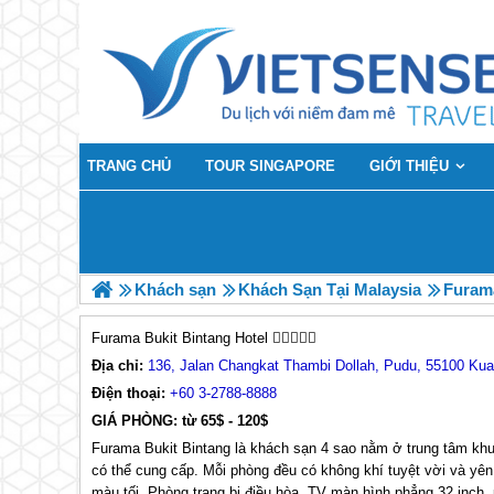
TRANG CHỦ
TOUR SINGAPORE
GIỚI THIỆU
Khách sạn
Khách Sạn Tại Malaysia
Furama
Furama Bukit Bintang Hotel
Địa chỉ:
136, Jalan Changkat Thambi Dollah, Pudu, 55100 Ku
Điện thoại:
+60 3-2788-8888
GIÁ PHÒNG: từ 65$ - 120$
Furama Bukit Bintang là khách sạn 4 sao nằm ở trung tâm kh
có thể cung cấp. Mỗi phòng đều có không khí tuyệt vời và yên
màu tối. Phòng trang bị điều hòa, TV màn hình phẳng 32 inch,