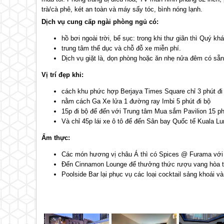
trà/cà phê, két an toàn và máy sấy tóc, bình nóng lạnh.
Dịch vụ cung cấp ngài phòng ngủ có:
hồ bơi ngoài trời, bể sục: trong khi thư giãn thì Quý 
trung tâm thể dục và chỗ đỗ xe miễn phí.
Dịch vụ giặt là, dọn phòng hoặc ăn nhẹ nửa đêm có sẵn
Vị trí đẹp khi:
cách khu phức hợp Berjaya Times Square chỉ 3 phút đi
nằm cách Ga Xe lửa 1 đường ray Imbi 5 phút đi bộ
15p đi bộ để đến với Trung tâm Mua sắm Pavilion 15 phú
Và chỉ 45p lái xe ô tô để đến Sân bay Quốc tế Kuala L
Ẩm thực:
Các món hương vị châu Á thì có Spices @ Furama với
Đến Cinnamon Lounge để thưởng thức rượu vang hòa t
Poolside Bar lại phục vụ các loại cocktail sảng khoái v