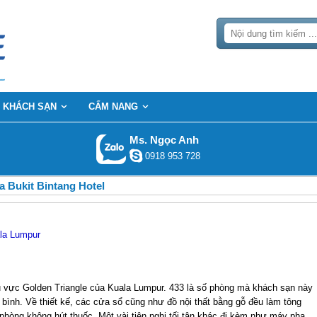
KHÁCH SẠN
CẨM NANG
Ms. Ngọc Anh
0918 953 728
 Bukit Bintang Hotel
ala Lumpur
u vực Golden Triangle của Kuala Lumpur. 433 là số phòng mà khách sạn này
 bình. Về thiết kế, các cửa sổ cũng như đồ nội thất bằng gỗ đều làm tông
 phòng không hút thuốc. Một vài tiện nghi tối tân khác đi kèm như máy pha