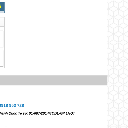
9
0918 953 728
ữ hành Quốc Tế số: 01-687/2014/TCDL-GP LHQT