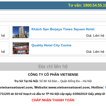
Tư vấn: 1900.54.55.1
Khách Sạn Berjaya Times Square Hotel
n hệ
Giá: Liên hệ
Quality Hotel City Centre
n hệ
Giá: Liên hệ
CÔNG TY CỔ PHẦN VIETSENSE
Trụ Sở Tại Hà Nội:
Số 88 Xã Đàn – Quận Đống Đa – Hà Nội
vietsensetravel.com, Website:www.vietsensetravel.com,
Hotline:
4731205 do Sở kế hoạch và đầu tư TP Hà Nội cấp ngày 03/06/2010 Giấy phép l
CHẤP NHẬN THANH TOÁN