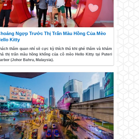
hoáng Ngợp Trước Thị Trấn Màu Hồng Của Mèo
ello Kitty
hách thăm quan nhí sẽ cực kỳ thích thú khi ghé thăm và khám
há thị trấn màu hồng khổng của cô mèo Hello Kitty tại Puteri
arbor (Johor Bahru, Malaysia).