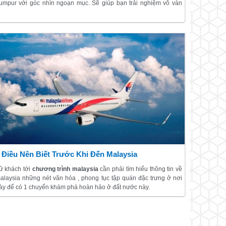
umpur với góc nhìn ngoạn mục. Sẽ giúp bạn trải nghiệm vô vàn
iều hấp dẫn tại đất nước tuyệt vời này của Đông Nam Á.
 Điều Nên Biết Trước Khi Đến Malaysia
ữ khách tới
chương trình malaysia
cần phải tìm hiểu thông tin về
alaysia những nét văn hóa , phong tục tập quán đặc trưng ở nơi
ày để có 1 chuyến khám phá hoàn hảo ở đất nước này.