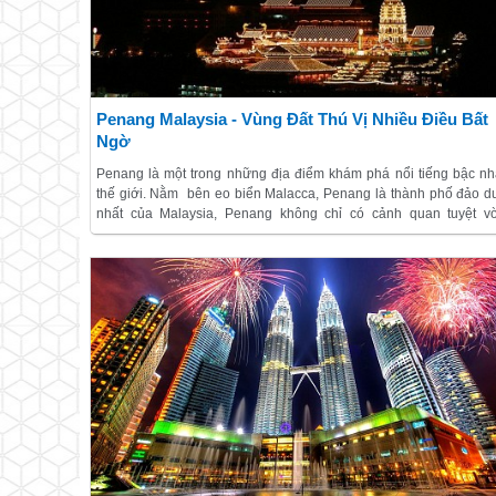
Penang Malaysia - Vùng Đất Thú Vị Nhiều Điều Bất
Ngờ
Penang là một trong những địa điểm khám phá nổi tiếng bậc nh
thế giới. Nằm bên eo biển Malacca, Penang là thành phố đảo d
nhất của Malaysia, Penang không chỉ có cảnh quan tuyệt vờ
những địa điểm thăm quan hấp dẫn , những món ăn ngon khô
thể chối từ,…Penang còn cuốn hút Lữ khách bởi nét văn hó
phong tục – tập quán truyền thống đặc sắc. Những
Kinh Nghi
Khám Phá Penang, Malaysia
giá rẻ, tự túc và vui vẻ sau đây 
giúp bạn có sự chuẩn bị tốt nhất trước khi khám phá Penang tư
đẹp.