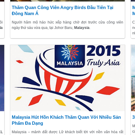
Thăm Quan Công Viên Angry Birds Đầu Tiên Tại
M
Đông Nam Á
M
ôi
Người hâm mộ háo hức xếp hàng chờ đợi trước cửa công viên
C
la
ngày thứ sáu vừa qua, tại Johor Baru,
Malaysia
.
n
n
ắp
B
lễ
k
ám
Malaysia Hút Hồn Khách Thăm Quan Với Nhiều Sản
3
Phẩm Đa Dạng
M
c
KL
Malaysia – mảnh đất được Lữ khách biết tới với nền văn hóa rất