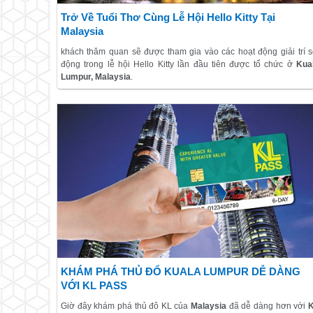
Trở Về Tuổi Thơ Cùng Lễ Hội Hello Kitty Tại
Malaysia
khách thăm quan sẽ được tham gia vào các hoạt động giải trí s
động trong lễ hội Hello Kitty lần đầu tiên được tổ chức ở
Kua
Lumpur, Malaysia
.
Năm 2015 được chọn là "Năm của các lễ hội", chính vì vậy, kh
trên đất nước Malaysia, Lữ khách sẽ có cơ hội tham gia vào các 
hội nối tiếp nhau với mục đích đưa nơi đây trở thành điểm kh
phá hàng đầu.
KHÁM PHÁ THỦ ĐỔ KUALA LUMPUR DỄ DÀNG
VỚI KL PASS
Giờ đây khám phá thủ đô KL của
Malaysia
đã dễ dàng hơn với