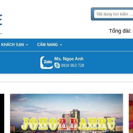
Tổng đài:
KHÁCH SẠN
CẨM NANG
Ms. Ngọc Anh
0918 953 728