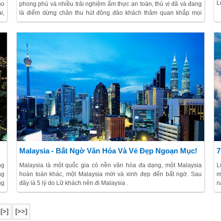
L
ho
phong phú và nhiều trải nghiệm ẩm thực an toàn, thú vị đã và đang
đ
i,
là điểm dừng chân thu hút đông đảo khách thăm quan khắp mọi
nơi.
Malaysia - Bất Ngờ Văn Hóa Và Vẻ Đẹp Ngoạn Mục!
7
ng
Malaysia là một quốc gia có nền văn hóa đa dạng, một Malaysia
L
ng
hoàn toàn khác, một Malaysia mới và xinh đẹp đến bất ngờ. Sau
m
ng
đây là 5 lý do Lữ khách nên đi Malaysia .
n
[>]
[>>]