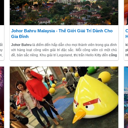
Johor Bahru Malaysia - Thế Giới Giải Trí Dành Cho
C
Gia Đình
H
ất
Johor Bahru
là điểm đến hấp dẫn cho mọi thành viên trong gia đình
k
uy
với hàng loạt công viên giải trí đặc sắc. Mỗi công viên có một chủ
p
i,
đề, bản sắc riêng. Khu giải trí Legoland,
t
hị trấn Hello Kitty đến
công
H
ng
viên Angry Bird
hay khu giải trí The Little Big Club… đều có thể là
a,
những trải nghiệm đáng nhớ với các thiên thần nhỏ và những người
ệm
lớn muốn được trở về thế giới hồn nhiên của tuổi thơ.
sẽ
ơi