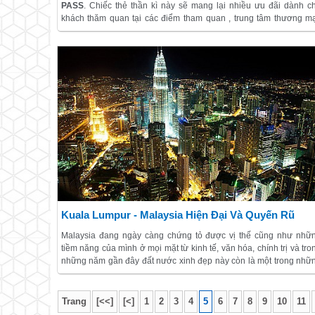
PASS
. Chiếc thẻ thần kì này sẽ mang lại nhiều ưu đãi dành c
khách thăm quan tại các điểm tham quan , trung tâm thương mạ
cửa hàng bán lẻ và nhà hàng ăn uống.
Kuala Lumpur - Malaysia Hiện Đại Và Quyến Rũ
Malaysia đang ngày càng chứng tỏ được vị thế cũng như nhữ
tiềm năng của mình ở mọi mặt từ kinh tế, văn hóa, chính trị và tro
những năm gần đây đất nước xinh đẹp này còn là một trong nhữ
địa điểm chuyến đi hấp dẫn nhất khu vực Đông Nam Á.
Trang
[<<]
[<]
1
2
3
4
5
6
7
8
9
10
11