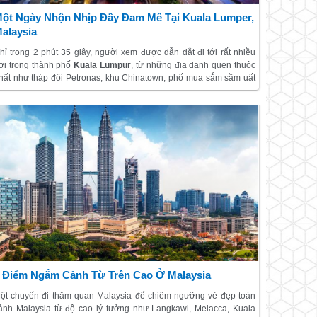
ột Ngày Nhộn Nhịp Đầy Đam Mê Tại Kuala Lumper,
alaysia
hỉ trong 2 phút 35 giây, người xem được dẫn dắt đi tới rất nhiều
ơi trong thành phố
Kuala Lumpur
, từ những địa danh quen thuộc
hất như tháp đôi Petronas, khu Chinatown, phố mua sắm sầm uất
ukit Bintang, phố ăn uống Jalan Alor... cho tới những góc khuất
hông mấy phát triển.
 Điểm Ngắm Cảnh Từ Trên Cao Ở Malaysia
ột chuyến đi thăm quan Malaysia để chiêm ngưỡng vẻ đẹp toàn
ảnh Malaysia từ độ cao lý tưởng như Langkawi, Melacca, Kuala