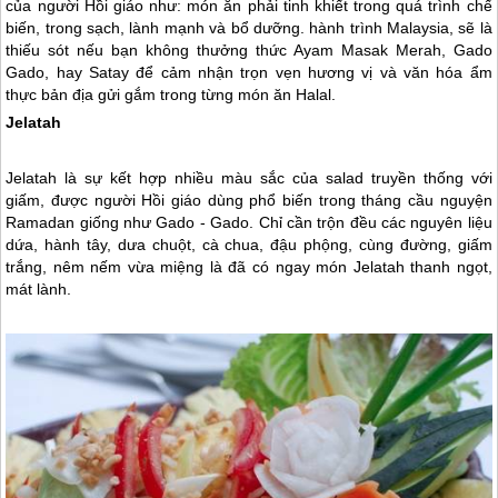
của người Hồi giáo như: món ăn phải tinh khiết trong quá trình chế
biến, trong sạch, lành mạnh và bổ dưỡng. hành trình Malaysia, sẽ là
thiếu sót nếu bạn không thưởng thức Ayam Masak Merah, Gado
Gado, hay Satay để cảm nhận trọn vẹn hương vị và văn hóa ẩm
thực bản địa gửi gắm trong từng món ăn Halal.
Jelatah
Jelatah là sự kết hợp nhiều màu sắc của salad truyền thống với
giấm, được người Hồi giáo dùng phổ biến trong tháng cầu nguyện
Ramadan giống như Gado - Gado. Chỉ cần trộn đều các nguyên liệu
dứa, hành tây, dưa chuột, cà chua, đậu phộng, cùng đường, giấm
trắng, nêm nếm vừa miệng là đã có ngay món Jelatah thanh ngọt,
mát lành.