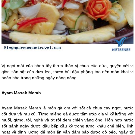
Vị ngọt mát của hành tây thơm thảo vị chua của dứa, quyện với vị
giòn sần sật của dưa leo, thơm bùi đậu phộng tạo nên món khai vị
hoàn hảo trong những ngày nắng nóng.
Ayam Masak Merah
Ayam Masak Merah là món gà om với sốt cà chua cay ngọt, nước
cốt dừa và rau củ. Từng miếng gà được tẩm ướp gia vị kỹ lưỡng với
muối, gừng, tỏi, nghệ và ớt rồi đem chiên vàng óng. Hỗn hợp nước
sốt sánh ngậy được đầu bếp cầu kỳ trong từng khâu chế biến, linh
hoạt về định lượng để món ăn vẫn đảm bảo được độ béo, ngậy từ