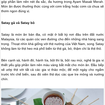
góp phần làm nên nét đa sắc, đa hương trong Ayam Masak Merah.
Món ăn được thưởng thức cùng với cơm trắng hoặc cơm cà chua sẽ
thơm ngon đúng vị.
Satay gà và Satay bò
Satay là món ăn bản địa, có mặt ở bất kỳ nơi đâu trên đất nước
Malaysia, từ các quán cóc ven đường cho đến những nhà hàng sang
trọng. Thoạt nhìn khá giống với thịt nướng của Việt Nam, song Satay
không làm từ thịt heo mà phổ biến từ thịt gà, bò, thậm chí là thịt thỏ.
Bên cạnh sả, hành đỏ, hành tía, bột thì là, bột rau mùi, nghệ là gia vị
thiết yếu góp phần làm nên màu vàng bắt mắt cho món ăn. Đầu bếp
sẽ ướp thịt với tất cả các gia vị thảo mộc, để một ngày cho ngấm
trước khi chế biến, sau đó xiên thịt dọc các que tre mỏng và nướng
chín.