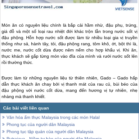
Món ăn có nguyên liệu chính là bắp cải hầm nhừ, đậu phụ, trứng,
giá đỗ và một số loại rau nhiệt đới khác trộn lẫn trong nước sốt vị
đậu phộng. Hỗn hợp nước sốt được làm từ nhiều loại gia vị truyền
thống như sả, hành tây, tỏi, đậu phộng rang, tôm khô, ớt, bột thì là,
nước me, nước cốt dừa được nêm nếm cho hợp khẩu vị. Khi ăn,
thực khách sẽ gắp từng món vào đĩa của mình và rưới nước sốt lên
rồi thường thức.
Được làm từ những nguyên liệu từ thiên nhiên, Gado – Gado hấp
dẫn thực khách ăn chay bởi vị thanh mát của rau củ, bùi béo của
đậu phộng với nước cốt dừa, mang đến hương vị tự nhiên, nhẹ
nhàng mà thanh khiết.
Văn hóa ẩm thực Malaysia trong các món Halal
Phong tục của người dân Malaysia
Phong tục tập quán của người dân Malaysia
Putrajaya - Niềm tự hào của người dân Malaysia