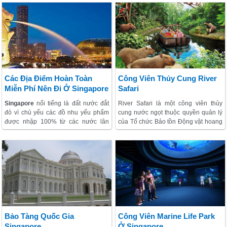
Các Địa Điểm Hoàn Toàn
Công Viên Thủy Cung River
Miễn Phí Nên Đi Ở Singapore
Safari
Singapore
nổi tiếng là đất nước đắt
River Safari là một công viên thủy
đỏ vì chủ yếu các đồ nhu yếu phẩm
cung nước ngọt thuộc quyền quản lý
được nhập 100% từ các nước lân
của Tổ chức Bảo tồn Động vật hoang
cận sang đất nước này. Một số cảnh
dã Singapore. Được xây dựng trên
đẹp tại Singapore không mất tiền vé
diện tích 12ha và sở hữu nhiều động
vào cửa mà khách thăm quan vẫn đổ
vật từ 8 hệ thống sông lớn trên thế
đến đây để thăm quan, chụp ảnh
giới, bao gồm cả sông Cửu Long,
sông Amazon, sông Hằng và sông
Mississippi,… River Safari là công
viên sông nước hoang dã đầu tiên tại
châu Á.
Bảo Tàng Quốc Gia
Công Viên Marine Life Park
Singapore
Ở Singapore