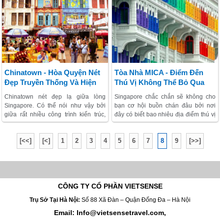
niềm tự hào của người dân đảo quốc
nhiên, nếu bạn đang thực hiện kế
sư tử. Tại đây, người ta còn gọi với
hoạch trải nghiệm Singapore tiết
một cái tên đầy thân mật ‘’nhà hát sầu
kiệm thì không thể bỏ qua những địa
riêng’’ vì vẻ bề ngoài đầy cá biệt. Và
chỉ mua bán giá rẻ. Hãy tìm đến
cái tên này dần dần trở thành thương
những khu chợ trờ ở quốc đảo sư tử.
hiệu mang tầm cỡ quốc tế.
Tại đó, tất cả mọi mặt hàng từ quần
áo thời trang với xu hưởng cực mốt
hay đồ thủ công, gia đụng... đều có
Chinatown - Hòa Quyện Nét
Tòa Nhà MICA - Điểm Đến
và rất đa dạng
Đẹp Truyền Thống Và Hiện
Thú Vị Không Thể Bỏ Qua
Đại Tại Lòng Singapore
Chinatown nét đẹp lạ giữa lòng
Singapore chắc chắn sẽ không cho
Singapore. Có thể nói như vậy bởi
bạn cơ hội buồn chán đâu bởi nơi
giữa rất nhiều công trình kiến trúc,
đây có biết bao nhiêu địa điểm thú vị
những tòa nhà cao tầng hiện đại ở
đang chờ đón. Nếu bạn đã khám phá
đảo quốc này, Chinatown giống một
sở thú Singapore phong phú, đảo
[<<]
[<]
1
2
3
4
5
6
7
8
9
[>>]
cơn gió cổ điển thổi vào lòng
Sentosa xinh đẹp, trong xanh, thiên
đường mua sắm Orchard, Nhà hát
Victoria... thì hãy ghé qua thăm thú
Tòa nhà MICA để bổ sung vào Hành
Trình khám phá Singapore thêm trọn
vẹn.
CÔNG TY CỔ PHẦN VIETSENSE
Trụ Sở Tại Hà Nội:
Số 88 Xã Đàn – Quận Đống Đa – Hà Nội
Email: Info@vietsensetravel.com,