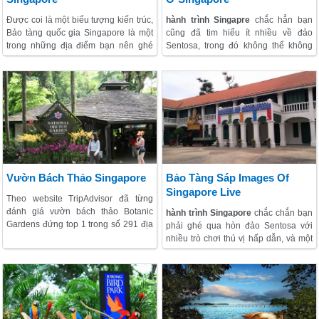
Được coi là một biểu tượng kiến trúc,
hành trình Singapre
chắc hẳn bạn
Bảo tàng quốc gia Singapore là một
cũng đã tim hiểu ít nhiều về đảo
trong những địa điểm bạn nên ghé
Sentosa, trong đó không thể không
qua nếu như có thời gian rảnh rỗi.
nhắc tới nơi cực nhiều trò vui chơi
Nơi này được thi công từ năm 1887
giải trí với tên gọi Resorts World
và những năm gần đây đã được
Sentosa. Trong khuôn viên ở đây, một
trùng tu lại rất khang trang, sạch đẹp.
khi đã vào rồi thì Marine Life Park sẽ
Bảo tàng quốc gia có diện tích lớn
là địa chỉ số một mà bạn cần phải
nhất trong số các bảo tàng trên khắp
đến đầu tiên. Nơi đây có thủy cung
cả nước và có vị trí ngay trung tâm
lớn nhất thế giới cũng như có cả một
thành phố thuận tiện đi lại.
bộ sưu tập những loài sinh vật biển
đầy màu sắc đa dạng.
Vườn Bách Thảo Singapore
Bảo Tàng Sáp Images Of
Singapore Live
Theo website TripAdvisor đã từng
đánh giá vườn bách thảo Botanic
hành trình Singapore
chắc chắn bạn
Gardens đứng top 1 trong số 291 địa
phải ghé qua hòn đảo Sentosa với
điểm cần phải tới khi đi khám phá
nhiều trò chơi thú vị hấp dẫn, và một
Singapore. Nơi này sẽ đem đến cho
trong số địa điểm được nhiều lữ
bạn sự thư giãn cực kỳ thoải mái,
khách ghé thăm nhất đó là
Images of
khác hẳn với sự ồn ào nơi thành thị
Singapore live (bảo tàng hình ảnh
tấp nập. Botanic được ví von như một
Singapore)
– một bảo tàng sáp sống
khu rừng mưa nhiệt đới được thu nhỏ
động. Tại đây tái hiện lên khung cảnh
lại mà đặt vào trong lòng thành phố
đời sông sinh hoạt hàng ngày của