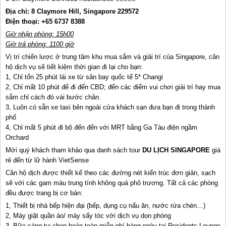
Địa chỉ: 8 Claymore Hill, Singapore 229572
Điện thoại: +65 6737 8388
Giờ nhận phòng: 15h00
Giờ trả phòng: 1100 giờ
Vị trí chiến lược ở trung tâm khu mua sắm và giải trí của Singapore, căn
hộ dịch vụ sẽ tiết kiệm thời gian đi lại cho bạn:
1, Chỉ tốn 25 phút lái xe từ sân bay quốc tế 5* Changi
2, Chỉ mất 10 phút để đi đến CBD; đến các điểm vui chơi giải trí hay mua
sắm chỉ cách đó vài bước chân.
3, Luôn có sẵn xe taxi bên ngoài cửa khách sạn đưa bạn đi trong thành
phố
4, Chỉ mất 5 phút đi bộ đến đến với MRT bằng Ga Tàu điện ngầm
Orchard
Mời quý khách tham khảo qua danh sách tour
DU LỊCH SINGAPORE
giá
rẻ đến từ lữ hành VietSense
Căn hộ dịch được thiết kế theo các đường nét kiến trúc đơn giản, sạch
sẽ với các gam màu trung tính không quá phô trương. Tất cả các phòng
đều được trang bị cơ bản:
1, Thiết bị nhà bếp hiện đại (bếp, dụng cụ nấu ăn, nước rửa chén…)
2, Máy giặt quần áo/ máy sấy tóc với dịch vụ dọn phòng
3, Bữa sáng tự chọn hoàn toàn miễn phí hàng ngày tại Residents Lounge